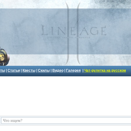
пты
|
Статьи
|
Квесты
|
Скилы
|
Видео
|
Галерея
|
Чат-рулетка на русском