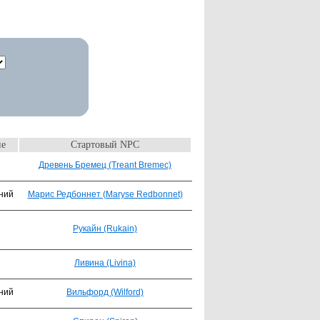
ие
Стартовый NPC
Древень Бремец (Treant Bremec)
ний
Марис Редбоннет (Maryse Redbonnet)
Рукайн (Rukain)
Ливина (Livina)
ний
Вильфорд (Wilford)