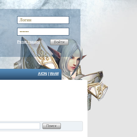
Регистрация
AION
|
WoW