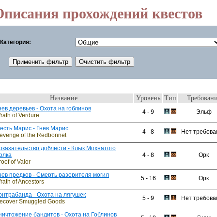
Описания прохождений квестов
Категория:
Название
Уровень
Тип
Требован
нев деревьев - Охота на гоблинов
4 - 9
Эльф
rath of Verdure
есть Марис - Гнев Марис
4 - 8
Нет требова
evenge of the Redbonnet
оказательство доблести - Клык Мохнатого
олка
4 - 8
Орк
roof of Valor
нев предков - Смерть разорителя могил
5 - 16
Орк
rath of Ancestors
онтрабанда - Охота на лягушек
5 - 9
Нет требова
ecover Smuggled Goods
ничтожение бандитов - Охота на Гоблинов