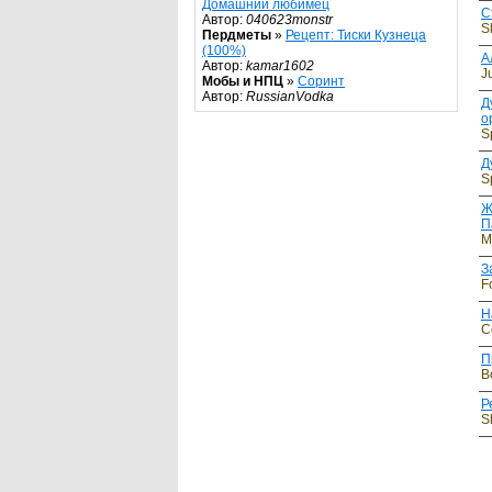
Домашний любимец
С
Автор:
040623monstr
S
Пердметы
»
Рецепт: Тиски Кузнеца
(100%)
А
Автор:
kamar1602
J
Мобы и НПЦ
»
Соринт
Автор:
RussianVodka
Д
о
S
Д
Sp
Ж
П
M
З
F
Н
C
П
B
Р
S