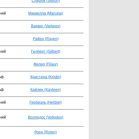
Спирон (Spiron)
ний
Маркелла (Marcela)
Варкис (Varkees)
Райен (Rayen)
ний
Гилберт (Gilbert)
Филар (Filaur)
ьф
Кристина (Kristin)
ьф
Кайлин (Kayleen)
ний
Гербиэль (Herbiel)
ний
Воллодос (Vollodos)
Роен (Roien)