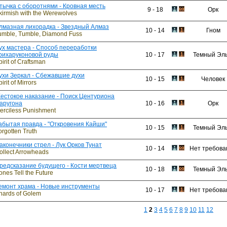
тычка с оборотнями - Кровная месть
9 - 18
Орк
kirmish with the Werewolves
лмазная лихорадка - Звездный Алмаз
10 - 14
Гном
umble, Tumble, Diamond Fuss
ух мастера - Способ переработки
рихаруконовой руды
10 - 17
Темный Эл
pirit of Craftsman
ухи Зеркал - Сбежавшие духи
10 - 15
Человек
irit of Mirrors
естокое наказание - Поиск Центуриона
аругона
10 - 16
Орк
erciless Punishment
абытая правда - "Откровения Кайши"
10 - 15
Темный Эл
orgotten Truth
аконечники стрел - Лук Орков Тунат
10 - 14
Нет требова
ollect Arrowheads
редсказание будущего - Кости мертвеца
10 - 18
Темный Эл
ones Tell the Future
емонт храма - Новые инструменты
10 - 17
Нет требова
hards of Golem
1
2
3
4
5
6
7
8
9
10
11
12