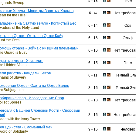
5 - 18
Гном
rigands Sweep
олотые Холмы - Монстры Золотых Холмов
6 - ∞
Нет требова
ead for the Hills!
ападение на Святую землю - Когтистый Бес
6 - 14
Орк
nvaders of the Holy Land
хота на Орков - Охота на Орков Кабу
6 - 16
Эльф
unt the Orcs
омощь страже - Война с низшими племенами
6 - 16
Нет требова
he Guard is Busy
крытые жилы - Хризолит
6 - 15
Гном
he Hidden Veins
епи рабства - Кандалы Бесов
6 - 11
Темный Эл
hains of Slavery
окорение Орков - Охота на Орков Балор
8 - 16
Темный Эл
rc Subjugation
обирание спор - Исследование Спор
8 - 13
Нет требова
ollect Spores
орговля с Башней Слоновой Кости - Споровый
риб
8 - 16
Нет требова
rade with the Ivory Tower
еч Единства - Сломанный меч
9 - 16
Человек
word of Solidarity