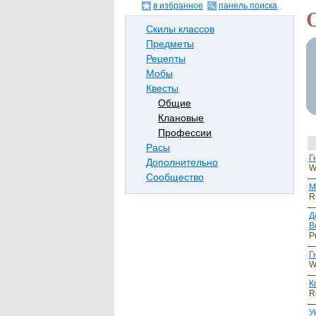
в избранное
панель поиска
Скилы классов
Предметы
Рецепты
Мобы
Квесты
Общие
Клановые
Профессии
Расы
Г
Дополнительно
W
Сообщество
М
R
Д
В
P
Г
W
К
R
У