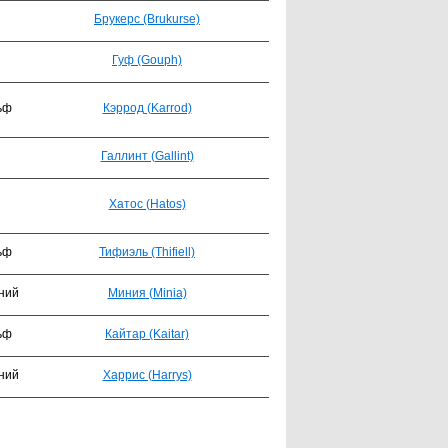
Брукерс (Brukurse)
Гуф (Gouph)
ьф
Кэррод (Karrod)
Галлинт (Gallint)
Хатос (Hatos)
ьф
Тифиэль (Thifiell)
ний
Миния (Minia)
ьф
Кайтар (Kaitar)
ний
Харрис (Harrys)