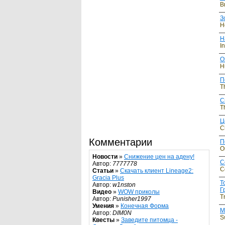
B
З
H
Н
I
О
H
П
T
С
T
Ц
C
Комментарии
П
O
Новости
»
Снижение цен на адену!
С
Автор:
7777778
C
Статьи
»
Скачать клиент Lineage2:
Gracia Plus
Т
Автор:
w1nston
Г
Видео
»
WOW приколы
T
Автор:
Punisher1997
Умения
»
Конечная Форма
М
Автор:
DIM0N
S
Квесты
»
Заведите питомца -