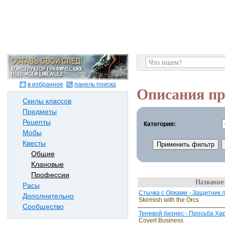
в избранное
панель поиска
Описания пр
Скилы классов
Предметы
Рецепты
Категория:
Мобы
Квесты
Общие
Клановые
Профессии
Название
Расы
Стычка с Орками - Защитник 
Дополнительно
Skirmish with the Orcs
Сообщество
Теневой бизнес - Просьба Ха
Covert Business