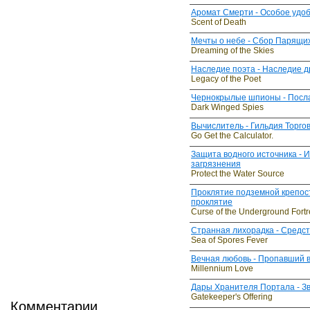
Аромат Смерти - Особое удо
Scent of Death
Мечты о небе - Сбор Парящи
Dreaming of the Skies
Наследие поэта - Наследие д
Legacy of the Poet
Чернокрылые шпионы - Посл
Dark Winged Spies
Вычислитель - Гильдия Торго
Go Get the Calculator.
Защита водного источника - 
загрязнения
Protect the Water Source
Проклятие подземной крепост
проклятие
Curse of the Underground Fortr
Странная лихорадка - Средст
Sea of Spores Fever
Вечная любовь - Пропавший
Millennium Love
Дары Хранителя Портала - З
Gatekeeper's Offering
Комментарии