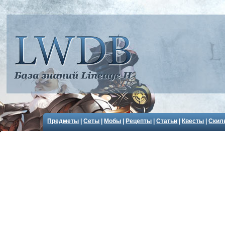
Предметы
|
Сеты
|
Мобы
|
Рецепты
|
Статьи
|
Квесты
|
Скил