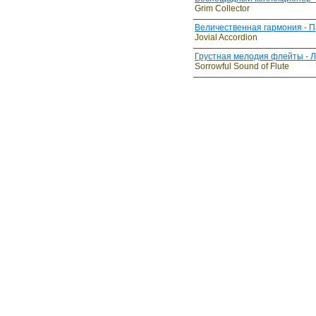
Grim Collector
Величественная гармония - 
Jovial Accordion
Грустная мелодия флейты - Л
Sorrowful Sound of Flute