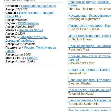
Избранные, гордые, смелые - 
Паука
Новости
»
Снижение цен на адену!
The Few, The Proud, The Brave
Автор:
7777778
Статьи
»
Скачать клиент Lineage2:
Исчадие ада - Исследование
Gracia Plus
Offspring of Nightmares
Автор:
w1nston
Видео
»
WOW приколы
Лекарство от лихорадки - Пау
Автор:
Punisher1997
Cure for Fever Disease
Умения
»
Конечная Форма
Автор:
DIM0N
Мечта коллекционера - Сбор 
Квесты
»
Заведите питомца -
Collector's Dream
Домашний любимец
Автор:
040623monstr
Просьба фермера - Основан
Пердметы
»
Рецепт: Тиски Кузнеца
Rancher's Plea
(100%)
Автор:
kamar1602
Просьба Хранителя Портала 
Мобы и НПЦ
»
Соринт
Камней
Автор:
RussianVodka
Gatekeeper's Favor
Следы Зла - Охота на Пауков
Traces of Evil
Странное родство - Странно
Dwarven Kinship
Тотем Хестуи - Очищение ме
Totem of the Hestui
Шелк тарантула - Материал 
Tarantula's Spider Silk
Беспощадный коллекционер -