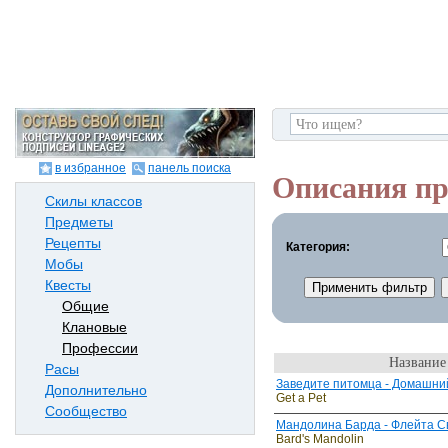
в избранное
панель поиска
Описания пр
Скилы классов
Предметы
Рецепты
Категория:
Мобы
Квесты
Общие
Клановые
Профессии
Название
Расы
Заведите питомца - Домашн
Дополнительно
Get a Pet
Сообщество
Мандолина Барда - Флейта С
Bard's Mandolin