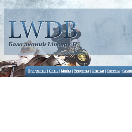
Предметы
|
Сеты
|
Мобы
|
Рецепты
|
Статьи
|
Квесты
|
Скил