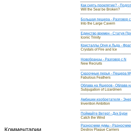
Как снять проклятие? - Подго
Will the Seal be Broken?
Большая пещера - Разговор с
Into the Large Cavern
Единство времен - Статуя П
Iconic Trinity
Кристаллы Огня и Льда - Фра
Crystals of Fire and Ice
Новобранцы - Разговор с N
New Recruits
Сказочные перья - Пещера М
Fabulous Feathers
Облава на Ящеров - Облава 
Subjugation of Lizardmen
Амбиции изобретателя - Эне
Invention Ambition
Поймайте Ветер! - Дух Бури
Catch the Wind
Разносчики чумы - Разносчик
Комментарии
Destroy Plague Carriers