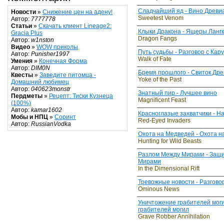
Сладчайший яд - Вино Древи
Новости
»
Снижение цен на адену!
Sweetest Venom
Автор:
7777778
Статьи
»
Скачать клиент Lineage2:
Клыки Дракона - Ящеры Лангк
Gracia Plus
Dragon Fangs
Автор:
w1nston
Видео
»
WOW приколы
Путь судьбы - Разговор с Кар
Автор:
Punisher1997
Walk of Fate
Умения
»
Конечная Форма
Автор:
DIM0N
Бремя прошлого - Свиток Др
Квесты
»
Заведите питомца -
Yoke of the Past
Домашний любимец
Автор:
040623monstr
Знатный пир - Лучшее вино
Пердметы
»
Рецепт: Тиски Кузнеца
Magnificent Feast
(100%)
Автор:
kamar1602
Красноглазые захватчики - Н
Мобы и НПЦ
»
Соринт
Red-Eyed Invaders
Автор:
RussianVodka
Охота на Медведей - Охота 
Hunting for Wild Beasts
Разлом Между Мирами - Защ
Мирами
In the Dimensional Rift
Тревожные новости - Разгово
Ominous News
Уничтожение грабителей моги
грабителей могил
Grave Robber Annihilation