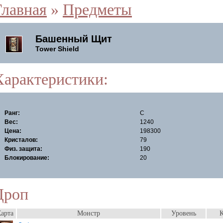
Главная
»
Предметы
Башенный Щит
Tower Shield
Характеристики:
Ранг:
C
Вес:
1240
Цена:
198300
Кристалов:
79
Физ. защита:
190
Блокирование:
20
Дроп
арта
Монстр
Уровень
К