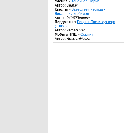
Умения
»
Конечная Форма
Автор:
DIM0N
Квесты
»
Заведите питомца -
Домашний любимец
Автор:
040623monstr
Пердметы
»
Рецепт: Тиски Кузнеца
(100%)
Автор:
kamar1602
Мобы и НПЦ
»
Соринт
Автор:
RussianVodka