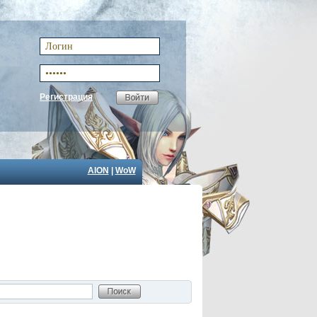
Регистрация
AION
|
WoW