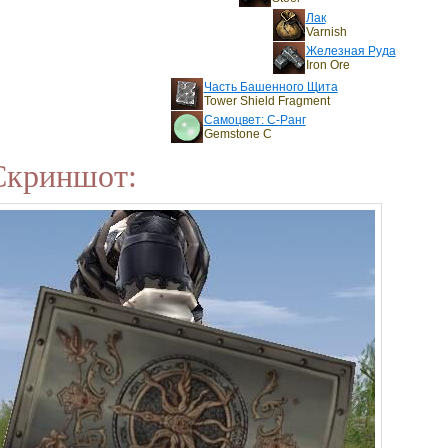
Лак
Varnish
Железная Руда
Iron Ore
Часть Башенного Щита
Tower Shield Fragment
Самоцвет: C-Ранг
Gemstone C
Скриншот: