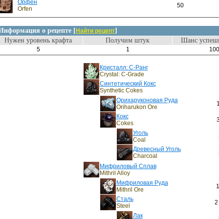
Орфен
50
Orfen
Информация о рецепте [
]
Найти рецепт
Нужен уровень крафта
Получим штук
Шанс успешн
5
1
10
Кристалл: C-Ранг
Crystal: C-Grade
Синтетический Кокс
Synthetic Cokes
Орихаруконовая Руда
Oriharukon Ore
Кокс
Cokes
Уголь
Coal
Древесный Уголь
Charcoal
Мифриловый Сплав
Mithril Alloy
Мифриловая Руда
1
Mithril Ore
Сталь
2
Steel
Лак