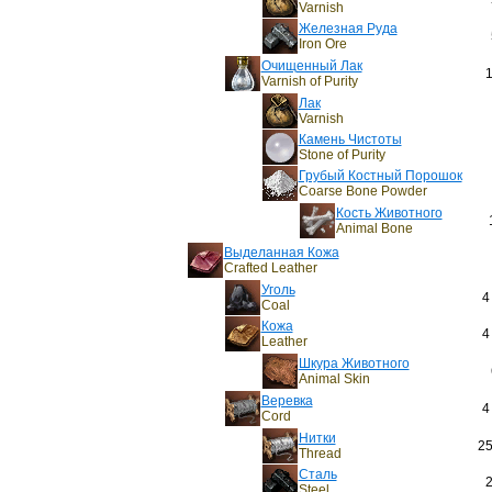
Varnish
Железная Руда
Iron Ore
Очищенный Лак
1
Varnish of Purity
Лак
Varnish
Камень Чистоты
Stone of Purity
Грубый Костный Порошок
Coarse Bone Powder
Кость Животного
Animal Bone
Выделанная Кожа
Crafted Leather
Уголь
4
Coal
Кожа
4
Leather
Шкура Животного
Animal Skin
Веревка
4
Cord
Нитки
25
Thread
Сталь
2
Steel