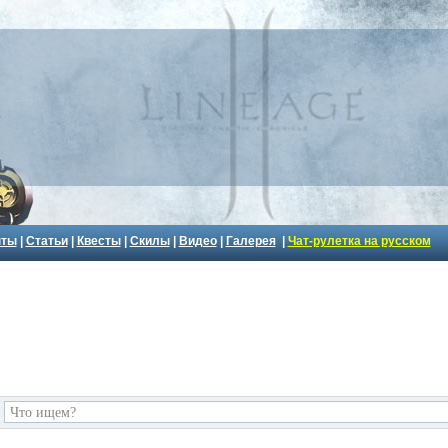
пты
|
Статьи
|
Квесты
|
Скилы
|
Видео
|
Галерея
|
Чат-рулетка на русском