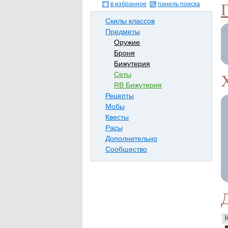
в избранное
панель поиска
Скилы классов
Предметы
Оружие
Броня
Бижутерия
Сеты
RB Бижутерия
Рецепты
Мобы
Квесты
Расы
Дополнительно
Сообщество
К