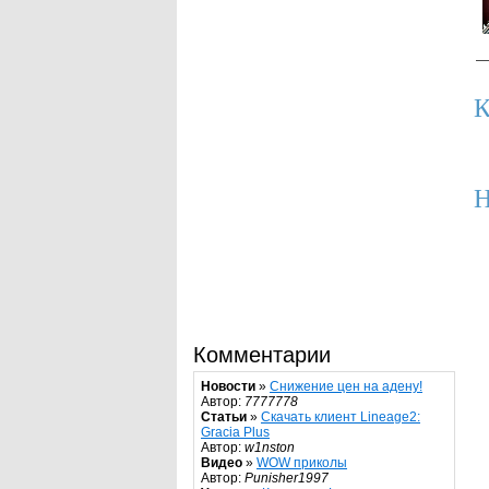
К
Н
Комментарии
Новости
»
Снижение цен на адену!
Автор:
7777778
Статьи
»
Скачать клиент Lineage2:
Gracia Plus
Автор:
w1nston
Видео
»
WOW приколы
Автор:
Punisher1997