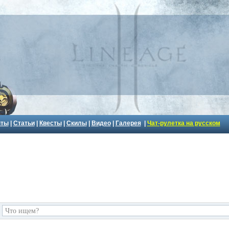
пты
|
Статьи
|
Квесты
|
Скилы
|
Видео
|
Галерея
|
Чат-рулетка на русском