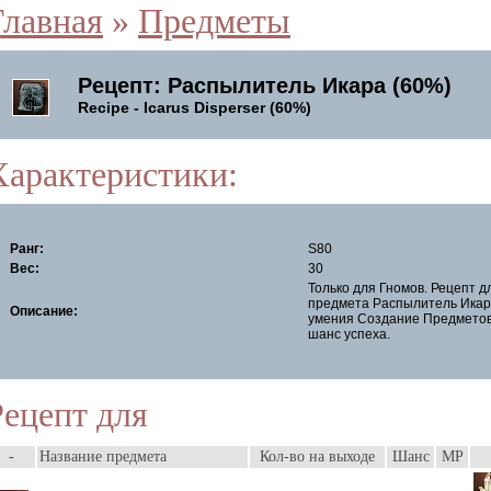
Главная
»
Предметы
Рецепт: Распылитель Икара (60%)
Recipe - Icarus Disperser (60%)
Характеристики:
Ранг:
S80
Вес:
30
Только для Гномов. Рецепт д
предмета Распылитель Икар
Описание:
умения Создание Предметов 
шанс успеха.
Рецепт для
-
Название предмета
Кол-во на выходе
Шанс
MP