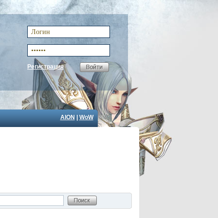
Регистрация
AION
|
WoW