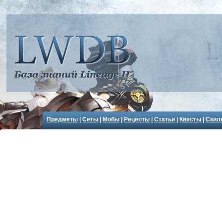
Предметы
|
Сеты
|
Мобы
|
Рецепты
|
Статьи
|
Квесты
|
Скил