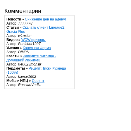
Комментарии
Новости
»
Снижение цен на адену!
Автор:
7777778
Статьи
»
Скачать клиент Lineage2:
Gracia Plus
Автор:
w1nston
Видео
»
WOW приколы
Автор:
Punisher1997
Умения
»
Конечная Форма
Автор:
DIM0N
Квесты
»
Заведите питомца -
Домашний любимец
Автор:
040623monstr
Пердметы
»
Рецепт: Тиски Кузнеца
(100%)
Автор:
kamar1602
Мобы и НПЦ
»
Соринт
Автор:
RussianVodka