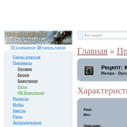
в избранное
панель поиска
Главная
»
Пр
Скилы классов
Предметы
Рецепт: 
Оружие
Recipe - Dyn
Броня
Бижутерия
Сеты
Характерист
RB Бижутерия
Рецепты
Мобы
Ранг:
Квесты
Вес:
Расы
Дополнительно
Описание: