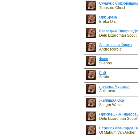
Сундук с Сокровищам
Treasure Chest
Орк Брека
Breka Orc
Разведчик Ящеров Де
Delu Lizardman Scout
Зеркальная Кошка
Androscorpio
Фавн
Silenos
Раб
Strain
Личинка Муравья
Ant Larva
Жалящая Оса
Stinger Wasp
Приспешник Ящеров 
Delu Lizardman Suppli
Стрелок Авангарда Г
Ol Mahum Van Archer