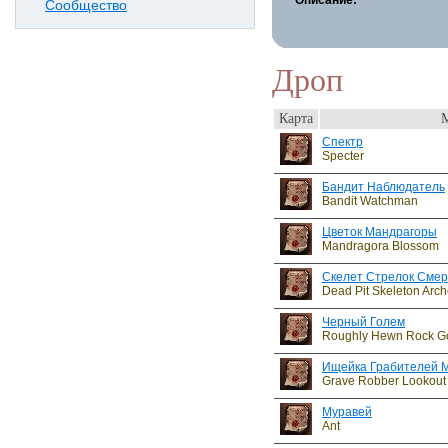
Описание:
Сообщество
Дроп
Карта
Спектр
Specter
Бандит Наблюдатель
Bandit Watchman
Цветок Мандрагоры
Mandragora Blossom
Скелет Стрелок Смер
Dead Pit Skeleton Arch
Черный Голем
Roughly Hewn Rock G
Ищейка Грабителей 
Grave Robber Lookout
Муравей
Ant