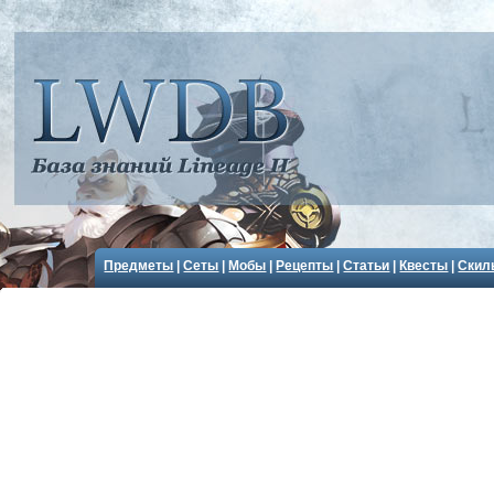
Предметы
|
Сеты
|
Мобы
|
Рецепты
|
Статьи
|
Квесты
|
Скил