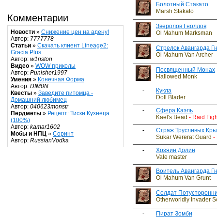
Болотный Стакато
Marsh Stakato
Комментарии
Зверолов Гноллов
Новости
»
Снижение цен на адену!
Ol Mahum Marksman
Автор:
7777778
Статьи
»
Скачать клиент Lineage2:
Стрелок Авангарда Г
Gracia Plus
Ol Mahum Van Archer
Автор:
w1nston
Видео
»
WOW приколы
Посвященный Монах
Автор:
Punisher1997
Hallowed Monk
Умения
»
Конечная Форма
Автор:
DIM0N
-
Кукла
Квесты
»
Заведите питомца -
Doll Blader
Домашний любимец
Автор:
040623monstr
-
Сфера Каэль
Пердметы
»
Рецепт: Тиски Кузнеца
Kael's Bead
- Raid Figh
(100%)
Автор:
kamar1602
-
Страж Трусливых Кр
Мобы и НПЦ
»
Соринт
Sukar Wererat Guard
- 
Автор:
RussianVodka
-
Хозяин Долин
Vale master
Воитель Авангарда Г
Ol Mahum Van Grunt
Солдат Потусторонни
Otherworldly Invader S
-
Пират Зомби