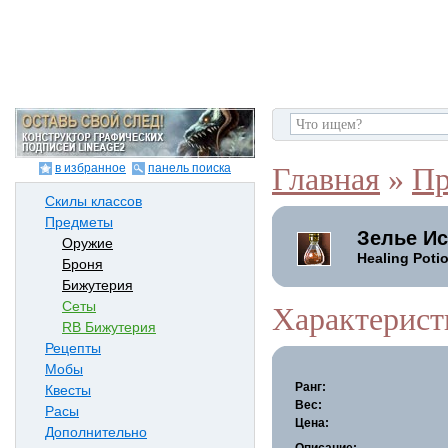
в избранное
панель поиска
Главная
»
Пр
Скилы классов
Предметы
Зелье И
Оружие
Healing Poti
Броня
Бижутерия
Сеты
Характерист
RB Бижутерия
Рецепты
Мобы
Ранг:
Квесты
Вес:
Расы
Цена:
Дополнительно