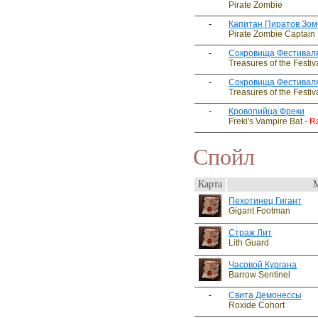
Pirate Zombie
-
Капитан Пиратов Зом
Pirate Zombie Captain
-
Сокровища Фестивал
Treasures of the Festiv
-
Сокровища Фестивал
Treasures of the Festiv
-
Кровопийца Фреки
Freki's Vampire Bat
- Ra
Спойл
Карта
Пехотинец Гигант
Gigant Footman
Страж Лит
Lith Guard
Часовой Кургана
Barrow Sentinel
-
Свита Демонессы
Roxide Cohort