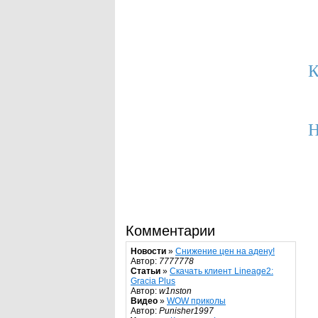
К
Н
Комментарии
Новости
»
Снижение цен на адену!
Автор:
7777778
Статьи
»
Скачать клиент Lineage2:
Gracia Plus
Автор:
w1nston
Видео
»
WOW приколы
Автор:
Punisher1997