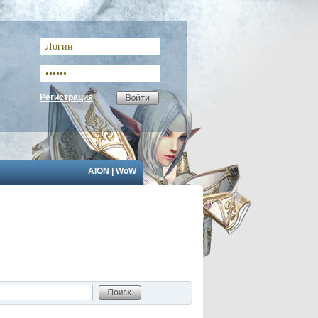
Регистрация
AION
|
WoW