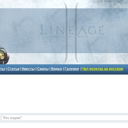
пты
|
Статьи
|
Квесты
|
Скилы
|
Видео
|
Галерея
|
Чат-рулетка на русском