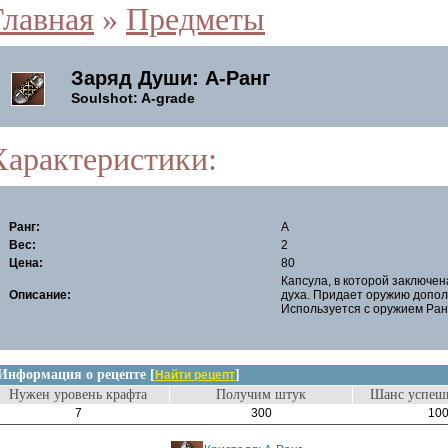
Главная
»
Предметы
Заряд Души: A-Ранг
Soulshot: A-grade
Характеристики:
Ранг:
A
Вес:
2
Цена:
80
Капсула, в которой заключен
Описание:
духа. Придает оружию допол
Используется с оружием Ран
Информация о рецепте [
]
Найти рецепт
Нужен уровень крафта
Получим штук
Шанс успешн
7
300
10