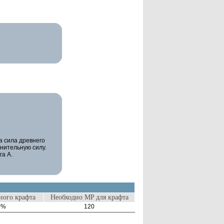
а сила древнего
нительную силу.
га A.
ого крафта
Необходио MP для крафта
0%
120