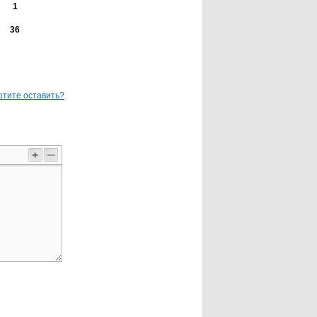
1
36
отите оставить?