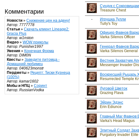
Сундук с Сокровищам
Treasure Chest
Комментарии
-
Игрушка Тулли
Новости
»
Снижение цен на адену!
Tully's Toy
Автор:
7777778
Статьи
»
Скачать клиент Lineage2:
Офицер Фавнов Варк
Gracia Plus
Varka Silenos Officer
Автор:
w1nston
Видео
»
WOW приколы
Генерал Фавнов Варк
Автор:
Punisher1997
Varka Silenos General
Умения
»
Конечная Форма
Автор:
DIM0N
Квесты
»
Заведите питомца -
Вестник Захватчик Ап
Домашний любимец
Messenger Invader Dis
Автор:
040623monstr
Пердметы
»
Рецепт: Тиски Кузнеца
Воскресший Рыцарь 
(100%)
Resurrected Temple Kn
Автор:
kamar1602
Мобы и НПЦ
»
Соринт
Луговой Цветок
Автор:
RussianVodka
Grazing Flava
Эйрин Эдэнс
Erin Ediunce
Главный Маг Фавнов 
Varka's Head Magus
Элитный Солдат Зах
Purgatory Invader Elite