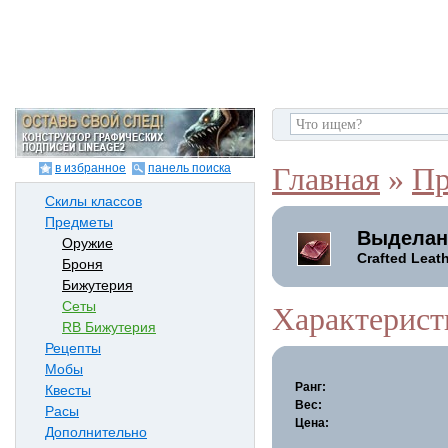
в избранное
панель поиска
Главная
»
Пр
Скилы классов
Предметы
Выделан
Оружие
Crafted Leat
Броня
Бижутерия
Сеты
Характерист
RB Бижутерия
Рецепты
Мобы
Ранг:
Квесты
Вес:
Расы
Цена:
Дополнительно