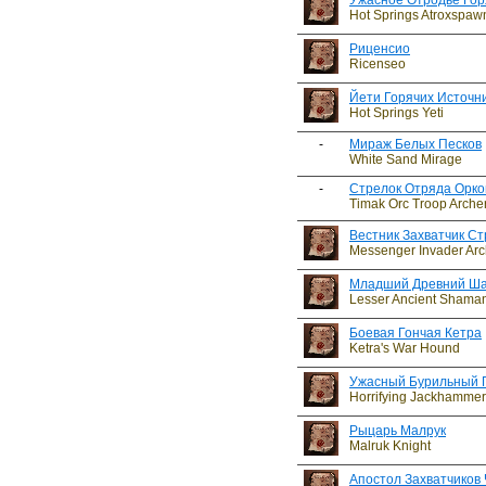
Ужасное Отродье Гор
Hot Springs Atroxspaw
Риценсио
Ricenseo
Йети Горячих Источн
Hot Springs Yeti
-
Мираж Белых Песков
White Sand Mirage
-
Стрелок Отряда Орко
Timak Orc Troop Arche
Вестник Захватчик Ст
Messenger Invader Arc
Младший Древний Ш
Lesser Ancient Shama
Боевая Гончая Кетра
Ketra's War Hound
Ужасный Бурильный 
Horrifying Jackhamme
Рыцарь Малрук
Malruk Knight
Апостол Захватчиков