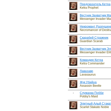
Предсказатель Кетра
Ketra Prophet
Вестник Захватчик Ма
Messenger Invader M
Некромант Разрушен
Necromancer of Destru
Скарабей Стражник
Guardian Scarab
Вестник Захватчик Э
Messenger Invader Elit
Командир Кетра
Ketra Commander
Лавазавр
Lavasaurus
Жук Убийца
Assassin Beetle
-
Служанка Побби
Pobby's Maid
Элитный Алый Стака
Scarlet Stakato Noble