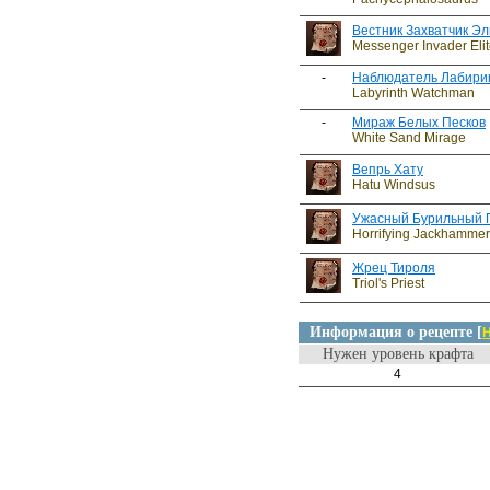
Вестник Захватчик Э
Messenger Invader Elit
-
Наблюдатель Лабири
Labyrinth Watchman
-
Мираж Белых Песков
White Sand Mirage
Вепрь Хату
Hatu Windsus
Ужасный Бурильный 
Horrifying Jackhamme
Жрец Тироля
Triol's Priest
Информация о рецепте [
Н
Нужен уровень крафта
4