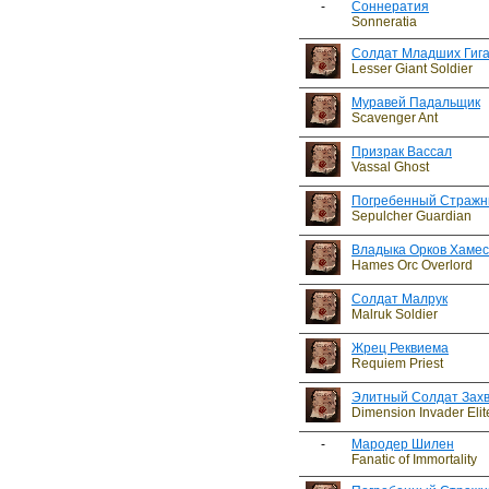
-
Соннератия
Sonneratia
Солдат Младших Гиг
Lesser Giant Soldier
Муравей Падальщик
Scavenger Ant
Призрак Вассал
Vassal Ghost
Погребенный Стражн
Sepulcher Guardian
Владыка Орков Хамес
Hames Orc Overlord
Солдат Малрук
Malruk Soldier
Жрец Реквиема
Requiem Priest
Элитный Солдат Зах
Dimension Invader Elit
-
Мародер Шилен
Fanatic of Immortality