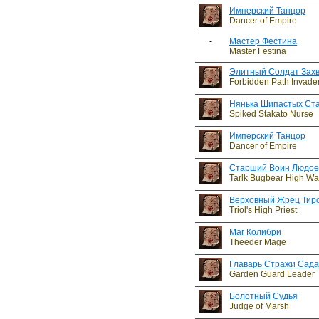
Имперский Танцор
Dancer of Empire
-
Мастер Фестина
Master Festina
Элитный Солдат Захв
Forbidden Path Invader 
Нянька Шипастых Ст
Spiked Stakato Nurse
Имперский Танцор
Dancer of Empire
Старший Воин Людое
Tarlk Bugbear High War
Верховный Жрец Тир
Triol's High Priest
Маг Колибри
Theeder Mage
Главарь Стражи Сада
Garden Guard Leader
Болотный Судья
Judge of Marsh