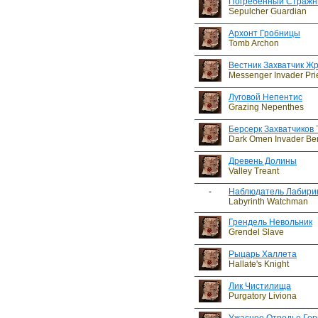
Погребенный Стражн
Sepulcher Guardian
Архонт Гробницы
Tomb Archon
Вестник Захватчик Ж
Messenger Invader Pri
Луговой Непентис
Grazing Nepenthes
Берсерк Захватчиков
Dark Omen Invader Ber
Древень Долины
Valley Treant
-
Наблюдатель Лабири
Labyrinth Watchman
Грендель Невольник
Grendel Slave
Рыцарь Халлета
Hallate's Knight
Лик Чистилища
Purgatory Liviona