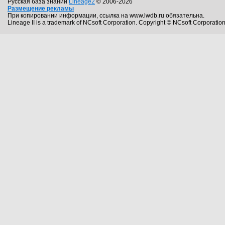
Русская база знаний
Lineage2
© 2006-2026
Размещение рекламы
При копировании информации, ссылка на www.lwdb.ru обязательна.
Lineage II is a trademark of NCsoft Corporation. Copyright © NCsoft Corporation.