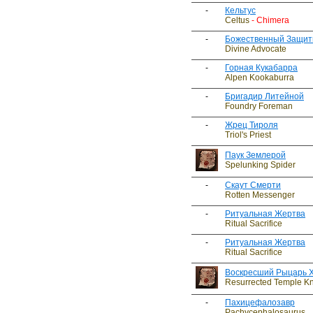
-
Кельтус
Celtus
- Chimera
-
Божественный Защит
Divine Advocate
-
Горная Кукабарра
Alpen Kookaburra
-
Бригадир Литейной
Foundry Foreman
-
Жрец Тироля
Triol's Priest
Паук Землерой
Spelunking Spider
-
Скаут Смерти
Rotten Messenger
-
Ритуальная Жертва
Ritual Sacrifice
-
Ритуальная Жертва
Ritual Sacrifice
Воскресший Рыцарь 
Resurrected Temple Kn
-
Пахицефалозавр
Pachycephalosaurus