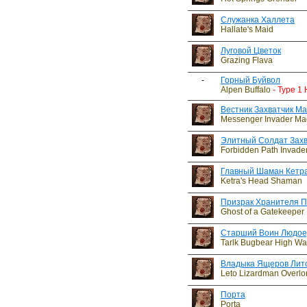
Служанка Халлета
Hallate's Maid
Луговой Цветок
Grazing Flava
-
Горный Буйвол
Alpen Buffalo
- Type 1
Вестник Захватчик Ма
Messenger Invader M
Элитный Солдат Захв
Forbidden Path Invader 
Главный Шаман Кетр
Ketra's Head Shaman
Призрак Хранителя 
Ghost of a Gatekeeper
Старший Воин Людое
Tarlk Bugbear High War
Владыка Ящеров Лит
Leto Lizardman Overlo
Порта
Porta