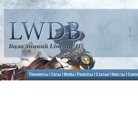
Предметы
|
Сеты
|
Мобы
|
Рецепты
|
Статьи
|
Квесты
|
Скил