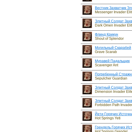
Вестник Захватчик Э
Messenger Invader Elit
Элитный Солдат Захв
Dark Omen Invader Elit
Флинд Крикун
Shout of Splendor
Могильный Скарабей
Grave Scarab
Муравей Падальщик
Scavenger Ant
Погребенный Стражн
Sepulcher Guardian
Элитный Солдат Зах
Dimension Invader Elit
Элитный Солдат Захв
Forbidden Path Invader 
Йети Горячих Источн
Hot Springs Yeti
Грендель Горячих Ис
Hot Springs Grendel