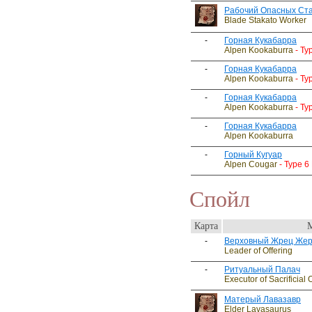
Рабочий Опасных Ст
Blade Stakato Worker
-
Горная Кукабарра
Alpen Kookaburra
- Ty
-
Горная Кукабарра
Alpen Kookaburra
- Ty
-
Горная Кукабарра
Alpen Kookaburra
- Ty
-
Горная Кукабарра
Alpen Kookaburra
-
Горный Кугуар
Alpen Cougar
- Type 6
Спойл
Карта
-
Верховный Жрец Же
Leader of Offering
-
Ритуальный Палач
Executor of Sacrificial 
Матерый Лавазавр
Elder Lavasaurus