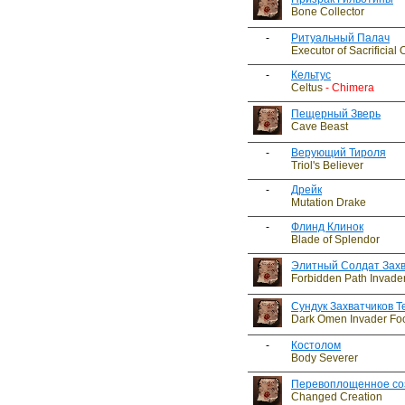
Bone Collector
-
Ритуальный Палач
Executor of Sacrificial 
-
Кельтус
Celtus
- Chimera
Пещерный Зверь
Cave Beast
-
Верующий Тироля
Triol's Believer
-
Дрейк
Mutation Drake
-
Флинд Клинок
Blade of Splendor
Элитный Солдат Захв
Forbidden Path Invader 
Сундук Захватчиков 
Dark Omen Invader Fo
-
Костолом
Body Severer
Перевоплощенное со
Changed Creation