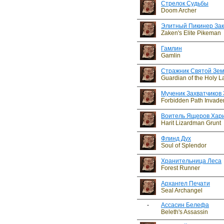
Стрелок Судьбы
Doom Archer
Элитный Пикинер За
Zaken's Elite Pikeman
Гамлин
Gamlin
Стражник Святой Зе
Guardian of the Holy L
Мученик Захватчиков
Forbidden Path Invader
Воитель Ящеров Хар
Harit Lizardman Grunt
Флинд Дух
Soul of Splendor
Хранительница Леса
Forest Runner
Архангел Печати
Seal Archangel
-
Ассасин Белефа
Beleth's Assassin