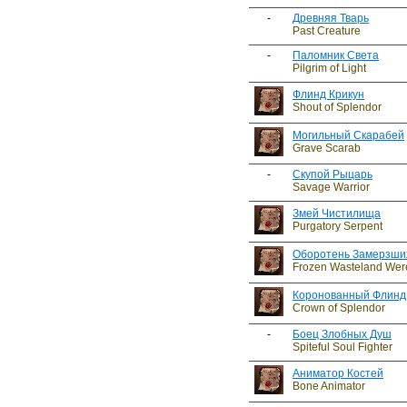
-
Древняя Тварь
Past Creature
-
Паломник Света
Pilgrim of Light
Флинд Крикун
Shout of Splendor
Могильный Скарабей
Grave Scarab
-
Скупой Рыцарь
Savage Warrior
Змей Чистилища
Purgatory Serpent
Оборотень Замерзши
Frozen Wasteland Wer
Коронованный Флинд
Crown of Splendor
-
Боец Злобных Душ
Spiteful Soul Fighter
Аниматор Костей
Bone Animator