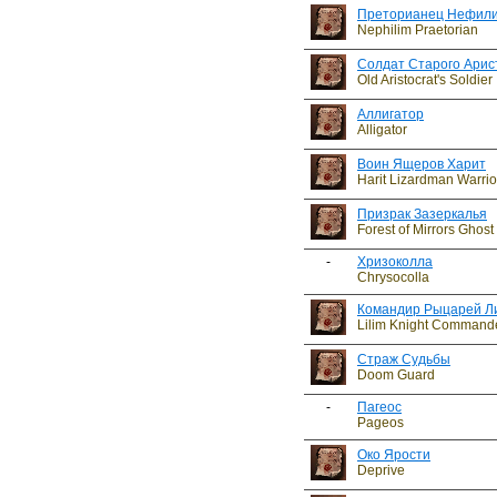
Преторианец Нефил
Nephilim Praetorian
Солдат Старого Арис
Old Aristocrat's Soldier
Аллигатор
Alligator
Воин Ящеров Харит
Harit Lizardman Warrio
Призрак Зазеркалья
Forest of Mirrors Ghost
-
Хризоколла
Chrysocolla
Командир Рыцарей Л
Lilim Knight Command
Страж Судьбы
Doom Guard
-
Пагеос
Pageos
Око Ярости
Deprive