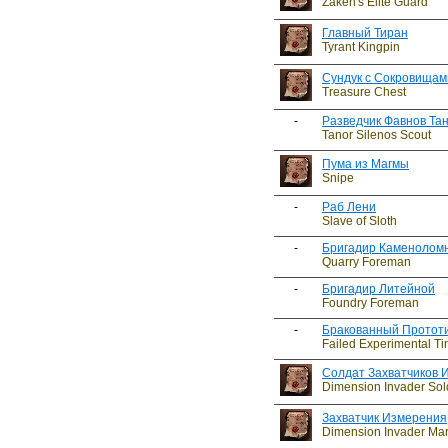
Zaken's Elite Guard
Главный Тиран
Tyrant Kingpin
Сундук с Сокровищам
Treasure Chest
-
Разведчик Фавнов Та
Tanor Silenos Scout
Пума из Магмы
Snipe
-
Раб Лени
Slave of Sloth
-
Бригадир Каменолом
Quarry Foreman
-
Бригадир Литейной
Foundry Foreman
-
Бракованный Протот
Failed Experimental T
Солдат Захватчиков 
Dimension Invader Sol
Захватчик Измерения
Dimension Invader Mar