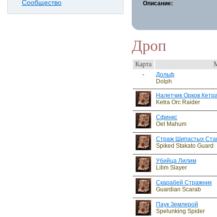
Сообщество
Описание:
Дроп
Карта
-
Дольф
Dolph
Налетчик Орков Кетр
Ketra Orc Raider
Сфинкс
Oel Mahum
Страж Шипастых Ста
Spiked Stakato Guard
Убийца Лилим
Lilim Slayer
Скарабей Стражник
Guardian Scarab
Паук Землерой
Spelunking Spider