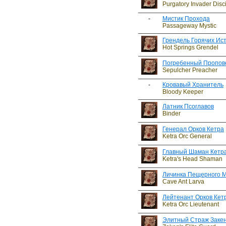
Purgatory Invader Disc
-
Мистик Прохода
Passageway Mystic
Грендель Горячих Ис
Hot Springs Grendel
Погребенный Пропов
Sepulcher Preacher
-
Кровавый Хранитель
Bloody Keeper
Латник Псоглавов
Binder
Генерал Орков Кетра
Ketra Orc General
Главный Шаман Кетр
Ketra's Head Shaman
Личинка Пещерного 
Cave Ant Larva
Лейтенант Орков Кет
Ketra Orc Lieutenant
Элитный Страж Заке