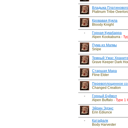
Владыка Платинового
Platinum Tribe Overlor
Кровавая Кукла
Bloody Knight
-
Горная Кукабарра
Alpen Kookaburra
- Ty
Пума из Магмы
Snipe
Темный Ужас Храните
Grave Keeper Dark Hor
Старшая Мара
Fline Elder
Перевоплощенное со
Changed Creation
-
Горный Буйвол
Alpen Buffalo
- Type 1
Эйрин Эдэнс
Erin Ediunce
-
Катафалк
Body Harvester