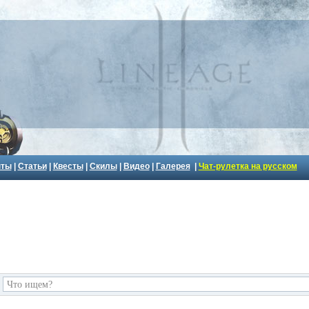
пты
|
Статьи
|
Квесты
|
Скилы
|
Видео
|
Галерея
|
Чат-рулетка на русском