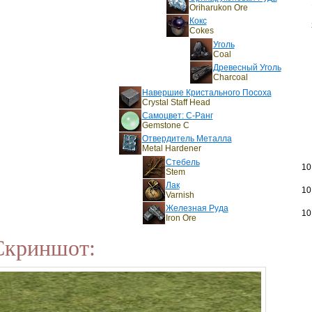
Oriharukon Ore
Кокс
Cokes
Уголь
Coal
Древесный Уголь
Charcoal
Навершие Кристального Посоха
Crystal Staff Head
Самоцвет: C-Ранг
Gemstone C
Отвердитель Металла
Metal Hardener
Стебель
10
Stem
Лак
10
Varnish
Железная Руда
10
Iron Ore
Скриншот: