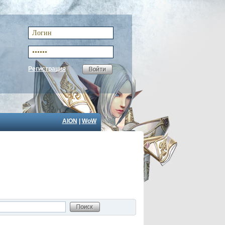
Регистрация
AION
|
WoW