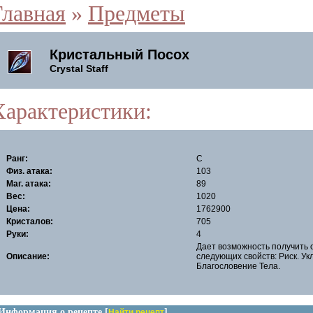
Главная
»
Предметы
Кристальный Посох
Crystal Staff
Характеристики:
Ранг:
C
Физ. атака:
103
Маг. атака:
89
Вес:
1020
Цена:
1762900
Кристалов:
705
Руки:
4
Дает возможность получить 
Описание:
следующих свойств: Риск. Ук
Благословение Тела.
Информация о рецепте [
]
Найти рецепт