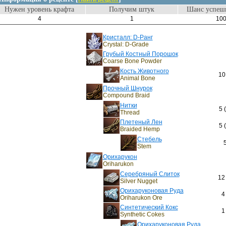
Нужен уровень крафта
Получим штук
Шанс успешн
4
1
10
Кристалл: D-Ранг
Crystal: D-Grade
Грубый Костный Порошок
Coarse Bone Powder
Кость Животного
10
Animal Bone
Прочный Шнурок
Compound Braid
Нитки
5 
Thread
Плетеный Лен
5 
Braided Hemp
Стебель
Stem
Орихарукон
Oriharukon
Серебряный Слиток
12
Silver Nugget
Орихаруконовая Руда
4
Oriharukon Ore
Синтетический Кокс
1
Synthetic Cokes
Орихаруконовая Руда