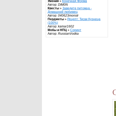
Умения
»
Конечная Форма
Автор:
DIM0N
Квесты
»
Заведите питомца -
Домашний любимец
Автор:
040623monstr
Пердметы
»
Рецепт: Тиски Кузнеца
(100%)
Автор:
kamar1602
Мобы и НПЦ
»
Соринт
Автор:
RussianVodka