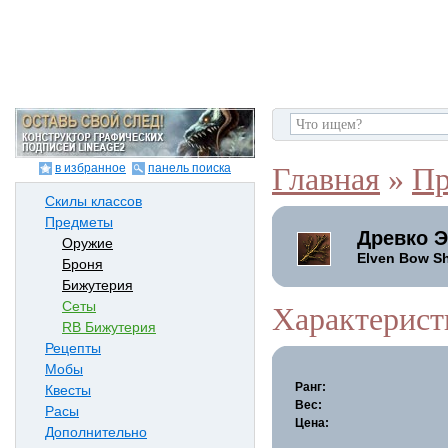
в избранное
панель поиска
Главная
»
Пр
Скилы классов
Предметы
Древко 
Оружие
Elven Bow Sh
Броня
Бижутерия
Сеты
Характерист
RB Бижутерия
Рецепты
Мобы
Ранг:
Квесты
Вес:
Расы
Цена:
Дополнительно