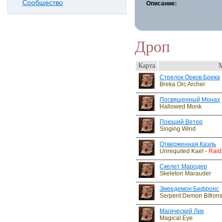
Сообщество
Описание:
Дроп
Карта
Стрелок Орков Брека
Breka Orc Archer
Посвященный Монах
Hallowed Monk
Поющий Ветер
Singing Wind
Отверженная Каэль
Unrequited Kael
- Raid
Скелет Мародер
Skeleton Marauder
Змеедемон Бифронс
Serpent Demon Bifron
Магический Лик
Magical Eye