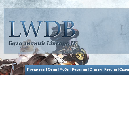
Предметы
|
Сеты
|
Мобы
|
Рецепты
|
Статьи
|
Квесты
|
Скил