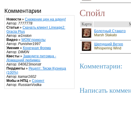
Спойл
Комментарии
Новости
»
Снижение цен на адену!
Автор:
7777778
Карта
Статьи
»
Скачать клиент Lineage2:
Болотный Стакато
Gracia Plus
Marsh Stakato
Автор:
w1nston
Видео
»
WOW приколы
Автор:
Punisher1997
Шепчущий Ветер
Умения
»
Конечная Форма
Whispering Wind
Автор:
DIM0N
Квесты
»
Заведите питомца -
Домашний любимец
Комментарии:
Автор:
040623monstr
Пердметы
»
Рецепт: Тиски Кузнеца
(100%)
Автор:
kamar1602
Мобы и НПЦ
»
Соринт
Автор:
RussianVodka
Написать коммен