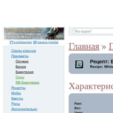
в избранное
панель поиска
Главная
»
Скилы классов
Предметы
Рецепт: 
Оружие
Recipe: Whit
Броня
Бижутерия
Сеты
RB Бижутерия
Характери
Рецепты
Мобы
Квесты
Расы
Ранг:
Вес:
Дополнительно
Цена: