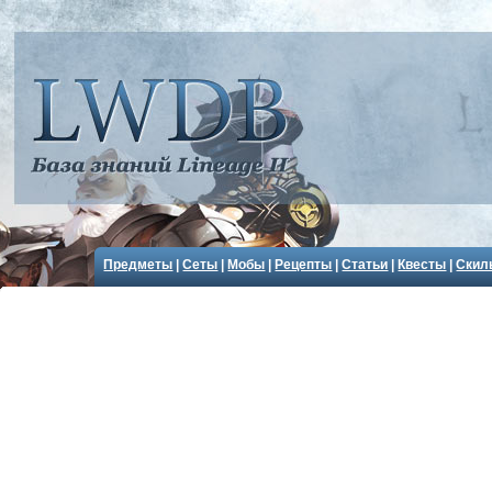
Предметы
|
Сеты
|
Мобы
|
Рецепты
|
Статьи
|
Квесты
|
Скил