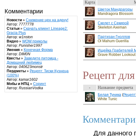
Карта
Цветок Мандрагоры
Комментарии
Mandragora Blossom
Новости
»
Снижение цен на адену!
Скелет с Секирой
Автор:
7777778
Skeleton Axeman
Статьи
»
Скачать клиент Lineage2:
Gracia Plus
Партизан Гноллов
Автор:
w1nston
Ol Mahum Guerilla
Видео
»
WOW приколы
Автор:
Punisher1997
Умения
»
Конечная Форма
Ищейка Грабителей 
Автор:
DIM0N
Grave Robber Lookout
Квесты
»
Заведите питомца -
Домашний любимец
Автор:
040623monstr
Рецепт для
Пердметы
»
Рецепт: Тиски Кузнеца
(100%)
Автор:
kamar1602
Мобы и НПЦ
»
Соринт
-
Название предмета
Автор:
RussianVodka
Белая Туника
(
Рецепт
White Tunic
Комментари
Для данного 