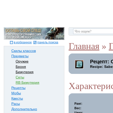
в избранное
панель поиска
Главная
»
Скилы классов
Предметы
Рецепт: 
Оружие
Recipe: Sabe
Броня
Бижутерия
Сеты
RB Бижутерия
Характери
Рецепты
Мобы
Квесты
Расы
Ранг:
Вес:
Дополнительно
Цена: