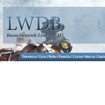
Предметы
|
Сеты
|
Мобы
|
Рецепты
|
Статьи
|
Квесты
|
Скил