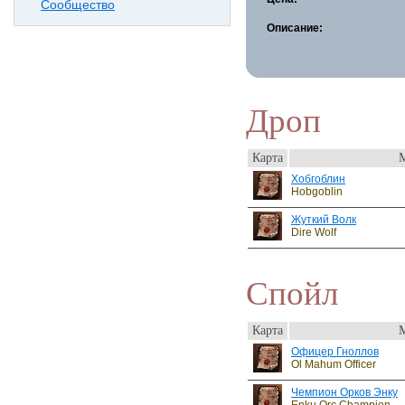
Сообщество
Описание:
Дроп
Карта
Хобгоблин
Hobgoblin
Жуткий Волк
Dire Wolf
Спойл
Карта
Офицер Гноллов
Ol Mahum Officer
Чемпион Орков Энку