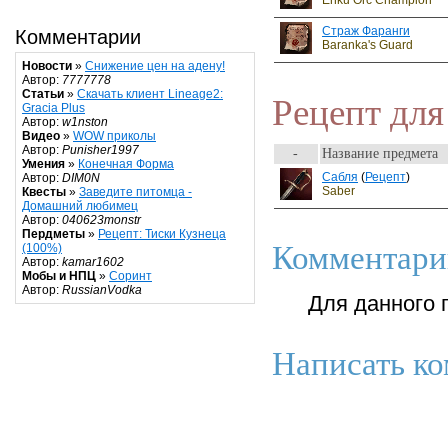
Enku Orc Champion
Страж Фаранги
Комментарии
Baranka's Guard
Новости
»
Снижение цен на адену!
Автор:
7777778
Статьи
»
Скачать клиент Lineage2:
Рецепт для
Gracia Plus
Автор:
w1nston
Видео
»
WOW приколы
Автор:
Punisher1997
-
Название предмета
Умения
»
Конечная Форма
Сабля
(
Рецепт
)
Автор:
DIM0N
Saber
Квесты
»
Заведите питомца -
Домашний любимец
Автор:
040623monstr
Пердметы
»
Рецепт: Тиски Кузнеца
Комментари
(100%)
Автор:
kamar1602
Мобы и НПЦ
»
Соринт
Автор:
RussianVodka
Для данного 
Написать ко