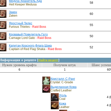
Медуза Хранитель Ада
58
Hell Keeper Medusa
Закен
60
Zaken
Яростный Тилес
55
Furious Thieles
- Raid Boss
Кровавый Повелитель Гато
50
Carnage Lord Gato
- Raid Boss
Капитан Красного Флага Шака
52
Captain of Red Flag Shaka
- Raid Boss
Информация о рецепте [
]
Найти рецепт
Нужен уровень крафта
Получим штук
Шанс успешн
6
1
6
Кристалл: C-Ранг
Crystal: C-Grade
Выделанная Кожа
Crafted Leather
Уголь
4 (
Coal
Кожа
4 (
Leather