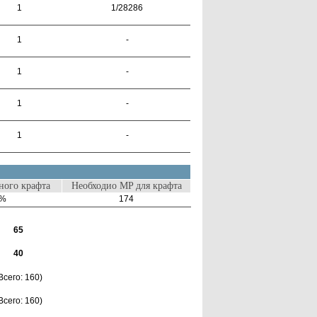
1
1/28286
1
-
1
-
1
-
1
-
ого крафта
Необходио MP для крафта
0%
174
65
40
Всего: 160)
Всего: 160)