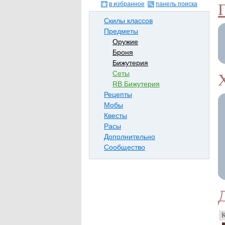
в избранное
панель поиска
Скилы классов
Предметы
Оружие
Броня
Бижутерия
Сеты
RB Бижутерия
Рецепты
Мобы
Квесты
Расы
Дополнительно
Сообщество
К