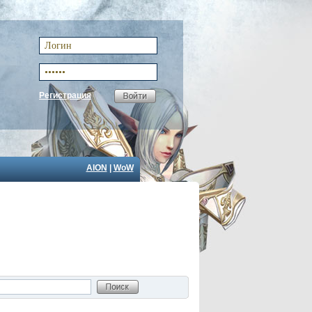
Регистрация
AION
|
WoW