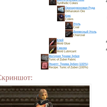
Synthetic Cokes
Орихаруконовая Руда
Oriharukon Ore
Кокс
Cokes
Уголь
Coal
Древесный Уголь
Charcoal
Клей
Mold Glue
Смазка
Mold Lubricant
Материя Туники Зубея
Tunic of Zubei Fabric
Рецепт: Туника Зубея (100%)
Recipe: Tunic of Zubei (100%)
Скриншот: