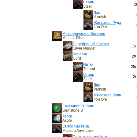
Сталь
2
Steel
Лак
Varnish
Железная Руда
Iron Ore
Металлическое Волокно
Metallic Fiber
Серебряный Слиток
15 
Silver Nugget
Веревка
20 
Cord
Нитки
25(
Thread
Сталь
2(
Steel
Лак
Varnish
Железная Руда
Iron Ore
Самоцвет: B-Ранг
Gemstone B
Азоф
Asofe
Замок Мастера
Maestro Anvil Lock
Синтетический Кокс