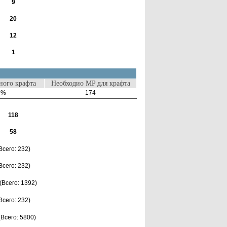
9
20
12
1
ого крафта
Необходио MP для крафта
0%
174
118
58
Всего: 232)
Всего: 232)
(Всего: 1392)
Всего: 232)
(Всего: 5800)