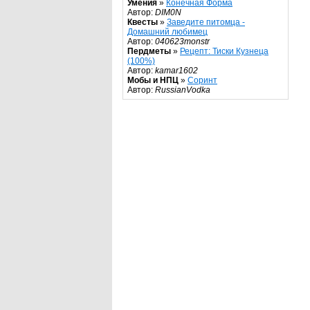
Умения
»
Конечная Форма
Автор:
DIM0N
Квесты
»
Заведите питомца -
Домашний любимец
Автор:
040623monstr
Пердметы
»
Рецепт: Тиски Кузнеца
(100%)
Автор:
kamar1602
Мобы и НПЦ
»
Соринт
Автор:
RussianVodka