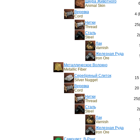
Шкура Животного
Animal Skin
Веревка
4 (
Cord
Нитки
25
Thread
Сталь
2
Steel
Лак
Varnish
Железная Руда
Iron Ore
Металлическое Волокно
Metallic Fiber
Серебряный Слиток
15 
Silver Nugget
Веревка
20 
Cord
Нитки
25(
Thread
Сталь
2
Steel
Лак
Varnish
Железная Руда
Iron Ore
Самоцвет: B-Ранг