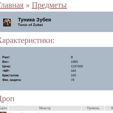
Главная
»
Предметы
Туника Зубея
Tunic of Zubei
Характеристики:
Ранг:
B
Вес:
1960
Цена:
1197000
+MP:
345
Кристалов:
160
Физ. защита:
78
Дроп
арта
Монстр
Уровень
К