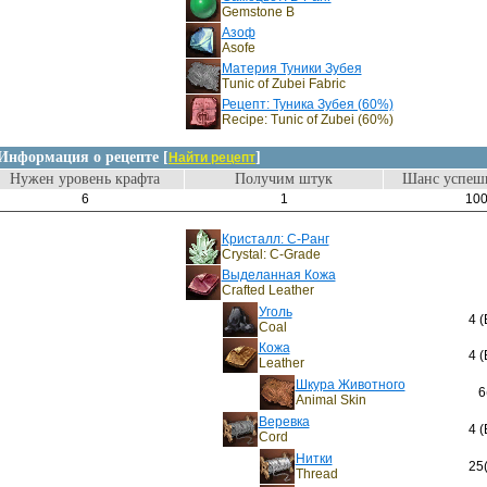
Gemstone B
Азоф
Asofe
Материя Туники Зубея
Tunic of Zubei Fabric
Рецепт: Туника Зубея (60%)
Recipe: Tunic of Zubei (60%)
Информация о рецепте [
]
Найти рецепт
Нужен уровень крафта
Получим штук
Шанс успешн
6
1
10
Кристалл: C-Ранг
Crystal: C-Grade
Выделанная Кожа
Crafted Leather
Уголь
4 (
Coal
Кожа
4 (
Leather
Шкура Животного
6
Animal Skin
Веревка
4 (
Cord
Нитки
25
Thread