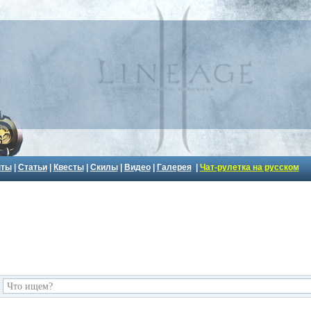
пты
|
Статьи
|
Квесты
|
Скилы
|
Видео
|
Галерея
|
Чат-рулетка на русском