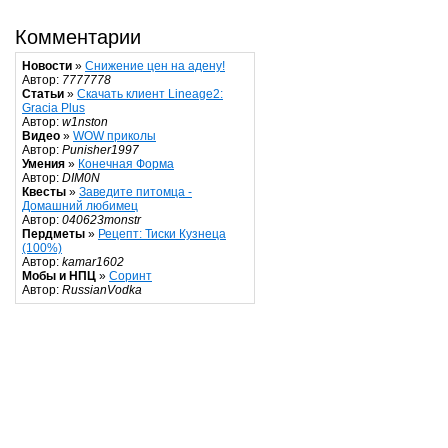
Комментарии
Новости
»
Снижение цен на адену!
Автор:
7777778
Статьи
»
Скачать клиент Lineage2:
Gracia Plus
Автор:
w1nston
Видео
»
WOW приколы
Автор:
Punisher1997
Умения
»
Конечная Форма
Автор:
DIM0N
Квесты
»
Заведите питомца -
Домашний любимец
Автор:
040623monstr
Пердметы
»
Рецепт: Тиски Кузнеца
(100%)
Автор:
kamar1602
Мобы и НПЦ
»
Соринт
Автор:
RussianVodka