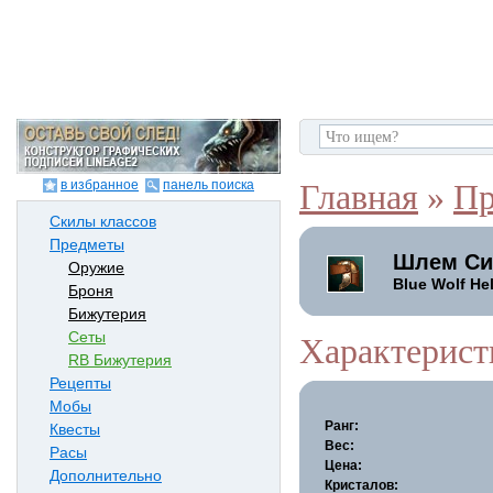
в избранное
панель поиска
Главная
»
Пр
Скилы классов
Предметы
Шлем Си
Оружие
Blue Wolf He
Броня
Бижутерия
Сеты
Характерист
RB Бижутерия
Рецепты
Мобы
Ранг:
Квесты
Вес:
Расы
Цена:
Дополнительно
Кристалов: