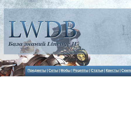
Предметы
|
Сеты
|
Мобы
|
Рецепты
|
Статьи
|
Квесты
|
Скил