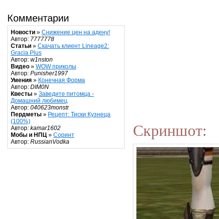
Комментарии
Новости
»
Снижение цен на адену!
Автор:
7777778
Статьи
»
Скачать клиент Lineage2:
Gracia Plus
Автор:
w1nston
Видео
»
WOW приколы
Автор:
Punisher1997
Умения
»
Конечная Форма
Автор:
DIM0N
Квесты
»
Заведите питомца -
Домашний любимец
Автор:
040623monstr
Пердметы
»
Рецепт: Тиски Кузнеца
(100%)
Скриншот:
Автор:
kamar1602
Мобы и НПЦ
»
Соринт
Автор:
RussianVodka