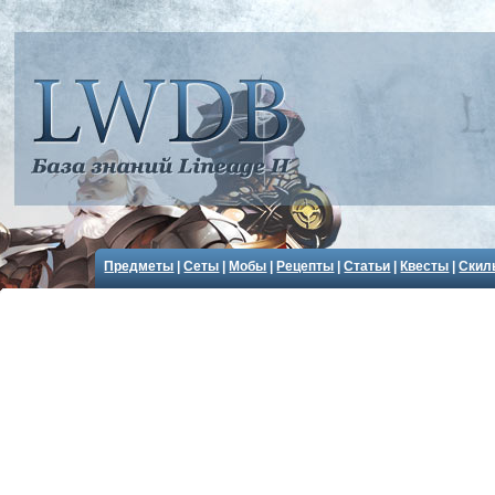
Предметы
|
Сеты
|
Мобы
|
Рецепты
|
Статьи
|
Квесты
|
Скил