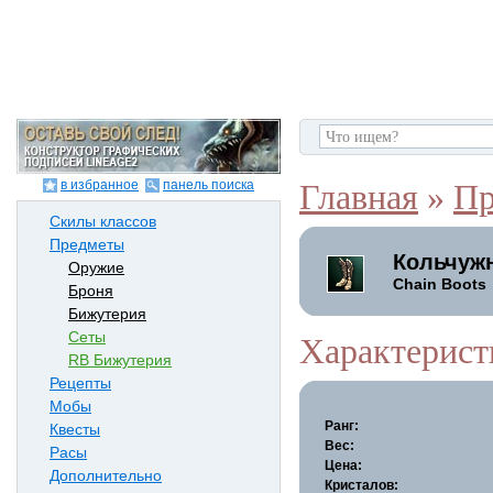
в избранное
панель поиска
Главная
»
Пр
Скилы классов
Предметы
Кольчуж
Оружие
Chain Boots
Броня
Бижутерия
Сеты
Характерист
RB Бижутерия
Рецепты
Мобы
Ранг:
Квесты
Вес:
Расы
Цена:
Дополнительно
Кристалов: