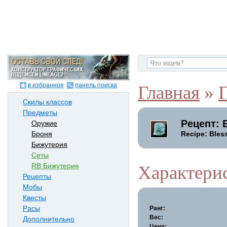
в избранное
панель поиска
Главная
»
Скилы классов
Предметы
Рецепт: 
Оружие
Recipe: Bless
Броня
Бижутерия
Сеты
RB Бижутерия
Характери
Рецепты
Мобы
Квесты
Расы
Ранг:
Вес:
Дополнительно
Цена: