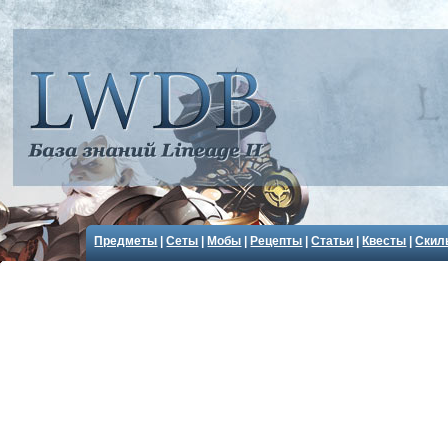
Предметы
|
Сеты
|
Мобы
|
Рецепты
|
Статьи
|
Квесты
|
Скил