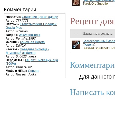
Приспешник Орков Ту
Turek Orc Supplier
Комментарии
Новости
»
Снижение цен на адену!
Рецепт для
Автор:
7777778
Статьи
»
Скачать клиент Lineage2:
Gracia Plus
Автор:
w1nston
-
Название предмета
Видео
»
WOW приколы
Автор:
Punisher1997
Благословенный Заря
Умения
»
Конечная Форма
(
Рецепт
)
Автор:
DIM0N
Blessed Spiritshot: D-
Квесты
»
Заведите питомца -
Домашний любимец
Автор:
040623monstr
Пердметы
»
Рецепт: Тиски Кузнеца
Комментари
(100%)
Автор:
kamar1602
Мобы и НПЦ
»
Соринт
Автор:
RussianVodka
Для данного 
Написать ко