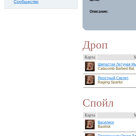
Сообщество
Описание:
Дроп
Карта
Шипастая Летучая М
Catacomb Barbed Bat
Яростный Скелет
Raging Spartoi
Спойл
Карта
Василиск
Basilisk