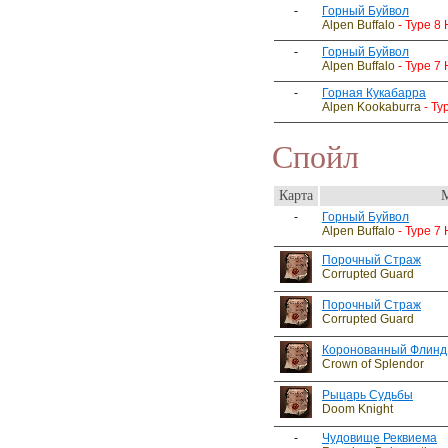
-
Горный Буйвол
Alpen Buffalo
- Type 8
-
Горный Буйвол
Alpen Buffalo
- Type 7
-
Горная Кукабарра
Alpen Kookaburra
- Ty
Спойл
Карта
-
Горный Буйвол
Alpen Buffalo
- Type 7
Порочный Страж
Corrupted Guard
Порочный Страж
Corrupted Guard
Коронованный Флинд
Crown of Splendor
Рыцарь Судьбы
Doom Knight
-
Чудовище Реквиема