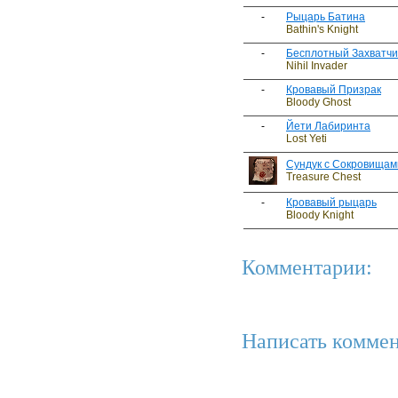
-
Рыцарь Батина
Bathin's Knight
-
Бесплотный Захватчи
Nihil Invader
-
Кровавый Призрак
Bloody Ghost
-
Йети Лабиринта
Lost Yeti
Сундук с Сокровищам
Treasure Chest
-
Кровавый рыцарь
Bloody Knight
Комментарии:
Написать коммен