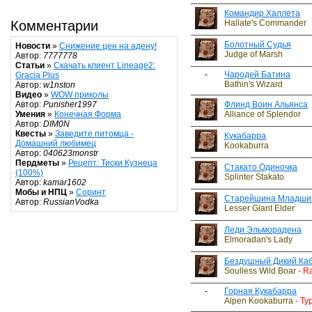
Командир Халлета
Hallate's Commander
Комментарии
Болотный Судья
Новости
»
Снижение цен на адену!
Judge of Marsh
Автор:
7777778
Статьи
»
Скачать клиент Lineage2:
-
Чародей Батина
Gracia Plus
Bathin's Wizard
Автор:
w1nston
Видео
»
WOW приколы
Флинд Воин Альянса
Автор:
Punisher1997
Alliance of Splendor
Умения
»
Конечная Форма
Автор:
DIM0N
Квесты
»
Заведите питомца -
Кукабарра
Домашний любимец
Kookaburra
Автор:
040623monstr
Пердметы
»
Рецепт: Тиски Кузнеца
Стакато Одиночка
(100%)
Splinter Stakato
Автор:
kamar1602
Мобы и НПЦ
»
Соринт
Старейшина Младших
Автор:
RussianVodka
Lesser Giant Elder
Леди Эльморадена
Elmoradan's Lady
Бездушный Дикий Ка
Soulless Wild Boar
- R
-
Горная Кукабарра
Alpen Kookaburra
- Ty