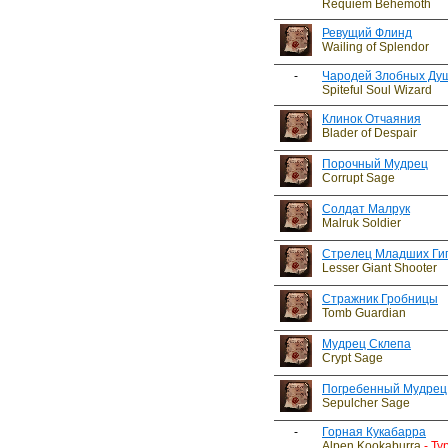
Requiem Behemoth
Ревущий Флинд
Wailing of Splendor
-
Чародей Злобных Ду
Spiteful Soul Wizard
Клинок Отчаяния
Blader of Despair
Порочный Мудрец
Corrupt Sage
Солдат Малрук
Malruk Soldier
Стрелец Младших Ги
Lesser Giant Shooter
Стражник Гробницы
Tomb Guardian
Мудрец Склепа
Crypt Sage
Погребенный Мудрец
Sepulcher Sage
-
Горная Кукабарра
Alpen Kookaburra
- Ty