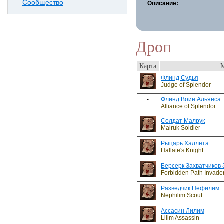
Сообщество
Описание:
Дроп
Карта
Флинд Судья
Judge of Splendor
-
Флинд Воин Альянса
Alliance of Splendor
Солдат Малрук
Malruk Soldier
Рыцарь Халлета
Hallate's Knight
Берсерк Захватчиков 
Forbidden Path Invade
Разведчик Нефилим
Nephilim Scout
Ассасин Лилим
Lilim Assassin