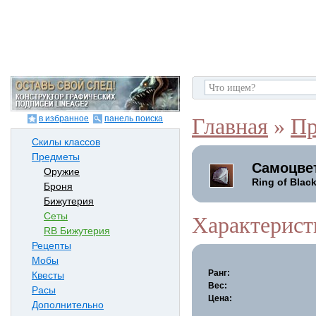
в избранное
панель поиска
Главная
»
Пр
Скилы классов
Предметы
Самоцве
Оружие
Ring of Blac
Броня
Бижутерия
Сеты
Характерист
RB Бижутерия
Рецепты
Мобы
Ранг:
Квесты
Вес:
Расы
Цена:
Дополнительно