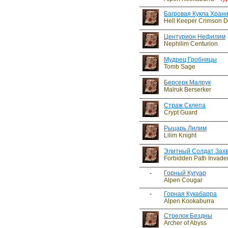
Багровая Кукла Хран
Hell Keeper Crimson D
Центурион Нефилим
Nephilim Centurion
Мудрец Гробницы
Tomb Sage
Берсерк Малрук
Malruk Berserker
Страж Склепа
Crypt Guard
Рыцарь Лилим
Lilim Knight
Элитный Солдат Захв
Forbidden Path Invader 
-
Горный Кугуар
Alpen Cougar
-
Горная Кукабарра
Alpen Kookaburra
Стрелок Бездны
Archer of Abyss