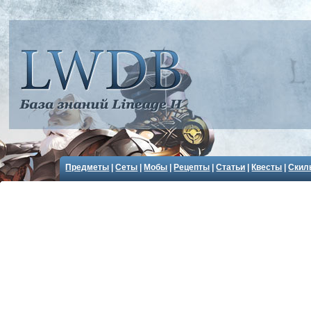
Предметы
|
Сеты
|
Мобы
|
Рецепты
|
Статьи
|
Квесты
|
Скил