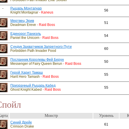
Forbidden Path Invader Elite Soldier
-
Рыцарь Монтагнар
56
Knight Montagnar
- Kaneus
Мертвец Эрив
51
Deadman Ereve
- Raid Boss
Единорог Паниэль
54
Paniel the Unicorn
- Raid Boss
Сундук Захватчиков Запретного Пути
60
Forbidden Path Invader Food
Посланник Королевы Фей Берун
50
Messenger of Fairy Queen Berun
- Raid Boss
Герой Харит Тамаш
55
Harit Hero Tamash
- Raid Boss
Призрачный Рыцарь Кабед
55
Ghost Knight Kabed
- Raid Boss
Спойл
арта
Монстр
Уровень
К
Синий Дрейк
61
Crimson Drake