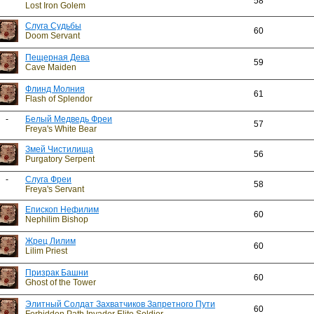
58
Lost Iron Golem
Слуга Судьбы
60
Doom Servant
Пещерная Дева
59
Cave Maiden
Флинд Молния
61
Flash of Splendor
-
Белый Медведь Фреи
57
Freya's White Bear
Змей Чистилища
56
Purgatory Serpent
-
Слуга Фреи
58
Freya's Servant
Епископ Нефилим
60
Nephilim Bishop
Жрец Лилим
60
Lilim Priest
Призрак Башни
60
Ghost of the Tower
Элитный Солдат Захватчиков Запретного Пути
60