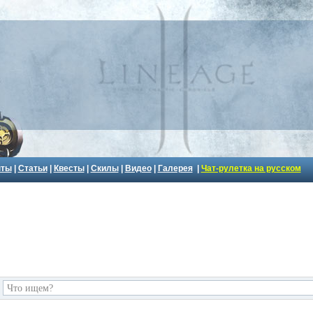
пты
|
Статьи
|
Квесты
|
Скилы
|
Видео
|
Галерея
|
Чат-рулетка на русском