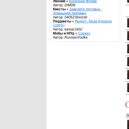
Умения
»
Конечная Форма
Автор:
DIM0N
Квесты
»
Заведите питомца -
Домашний любимец
Автор:
040623monstr
Пердметы
»
Рецепт: Тиски Кузнеца
(100%)
Автор:
kamar1602
Мобы и НПЦ
»
Соринт
Автор:
RussianVodka
К