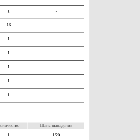
1
-
13
-
1
-
1
-
1
-
1
-
1
-
оличество
Шанс выпадения
1
1/20