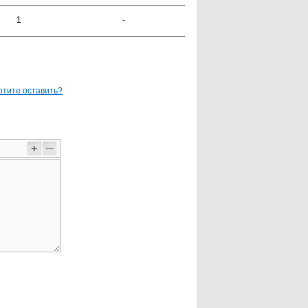
1
-
отите оставить?