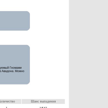
зуемый Гномами
в Авадона. Можно
оличество
Шанс выпадения