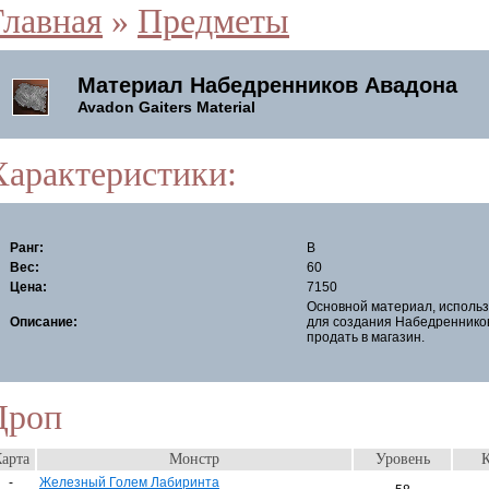
Главная
»
Предметы
Материал Набедренников Авадона
Avadon Gaiters Material
Характеристики:
Ранг:
B
Вес:
60
Цена:
7150
Основной материал, исполь
Описание:
для создания Набедреннико
продать в магазин.
Дроп
арта
Монстр
Уровень
К
-
Железный Голем Лабиринта