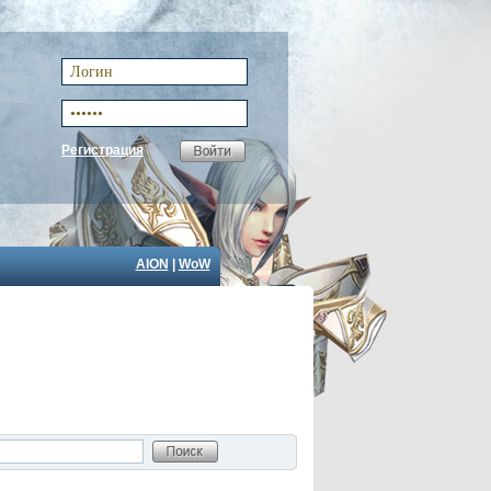
Регистрация
AION
|
WoW