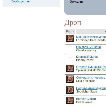
Сообщество
Описание:
Дроп
Карта
Маг Захватчиков Запр
Forbidden Path Invade
-
Призрачный Воин
Ghostly Warrior
-
Кровавый Жрец
Bloody Priest
Стакато Одиночка Ра
Splinter Stakato Worke
Собиратель Черепов
Skull Collector
Погребенный Мудрец
Sepulcher Sage
Волна Смерти
Death Wave