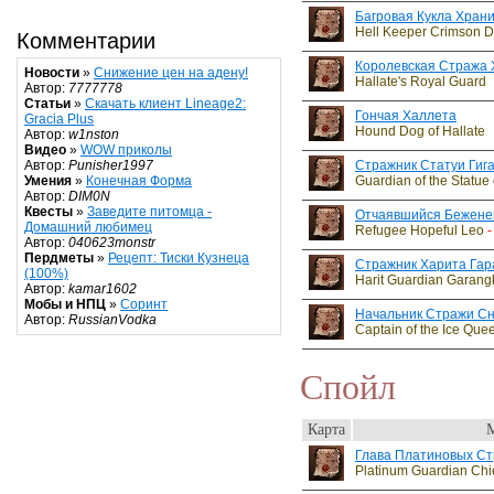
Багровая Кукла Хран
Hell Keeper Crimson D
Комментарии
Королевская Стража 
Новости
»
Снижение цен на адену!
Hallate's Royal Guard
Автор:
7777778
Статьи
»
Скачать клиент Lineage2:
Гончая Халлета
Gracia Plus
Hound Dog of Hallate
Автор:
w1nston
Видео
»
WOW приколы
Стражник Статуи Гиг
Автор:
Punisher1997
Guardian of the Statue
Умения
»
Конечная Форма
Автор:
DIM0N
Квесты
»
Заведите питомца -
Отчаявшийся Бежене
Домашний любимец
Refugee Hopeful Leo
-
Автор:
040623monstr
Пердметы
»
Рецепт: Тиски Кузнеца
Стражник Харита Гар
(100%)
Harit Guardian Garang
Автор:
kamar1602
Мобы и НПЦ
»
Соринт
Начальник Стражи С
Автор:
RussianVodka
Captain of the Ice Que
Спойл
Карта
Глава Платиновых С
Platinum Guardian Chi