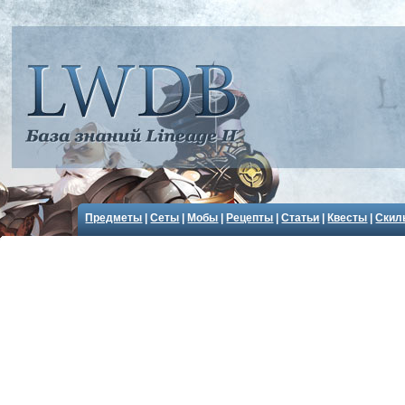
Предметы
|
Сеты
|
Мобы
|
Рецепты
|
Статьи
|
Квесты
|
Скил