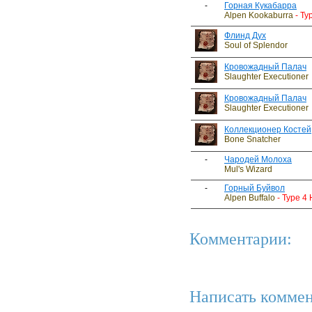
-
Горная Кукабарра
Alpen Kookaburra
- Ty
Флинд Дух
Soul of Splendor
Кровожадный Палач
Slaughter Executioner
Кровожадный Палач
Slaughter Executioner
Коллекционер Костей
Bone Snatcher
-
Чародей Молоха
Mul's Wizard
-
Горный Буйвол
Alpen Buffalo
- Type 4
Комментарии:
Написать коммен