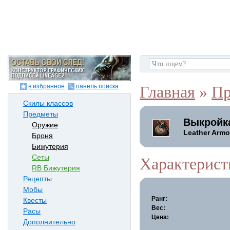
в избранное
панель поиска
Главная
»
Пр
Скилы классов
Предметы
Выкройка
Оружие
Leather Armo
Броня
Бижутерия
Сеты
Характерист
RB Бижутерия
Рецепты
Мобы
Ранг:
Квесты
Вес:
Расы
Цена:
Дополнительно