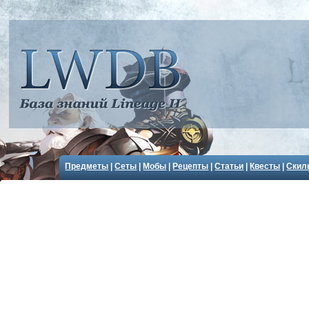
Предметы
|
Сеты
|
Мобы
|
Рецепты
|
Статьи
|
Квесты
|
Скил