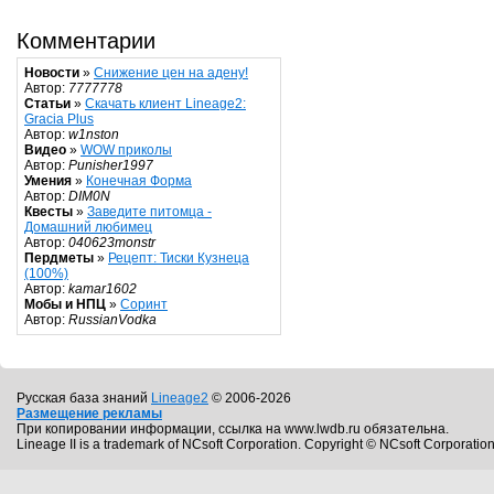
Комментарии
Новости
»
Снижение цен на адену!
Автор:
7777778
Статьи
»
Скачать клиент Lineage2:
Gracia Plus
Автор:
w1nston
Видео
»
WOW приколы
Автор:
Punisher1997
Умения
»
Конечная Форма
Автор:
DIM0N
Квесты
»
Заведите питомца -
Домашний любимец
Автор:
040623monstr
Пердметы
»
Рецепт: Тиски Кузнеца
(100%)
Автор:
kamar1602
Мобы и НПЦ
»
Соринт
Автор:
RussianVodka
Русская база знаний
Lineage2
© 2006-2026
Размещение рекламы
При копировании информации, ссылка на www.lwdb.ru обязательна.
Lineage II is a trademark of NCsoft Corporation. Copyright © NCsoft Corporation.