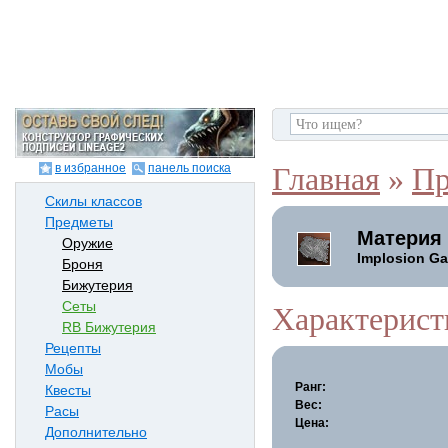
в избранное
панель поиска
Главная
»
Пр
Скилы классов
Предметы
Материя
Оружие
Implosion Ga
Броня
Бижутерия
Сеты
Характерист
RB Бижутерия
Рецепты
Мобы
Ранг:
Квесты
Вес:
Расы
Цена:
Дополнительно