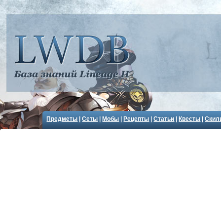
Предметы
|
Сеты
|
Мобы
|
Рецепты
|
Статьи
|
Квесты
|
Скил