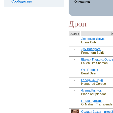
Сообщество
Описание:
Дроп
Карта
-
Детеныш Урсуса
Ursus Cub
-
Дух Вилорога
Pronghorn Spirit
-
Шаман Падших Орков
Fallen Orc Shaman
-
Око Пророк
Beast Seer
-
Голодный Труп
Hungered Corpse
-
Флинд Клинок
Blade of Splendor
-
Гнолл Бунтарь
Ol Mahum Transcende
Солдат Захватчиков 