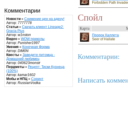
Forbidden Path Invader
Комментарии
Спойл
Новости
»
Снижение цен на адену!
Автор:
7777778
Статьи
»
Скачать клиент Lineage2:
Карта
Gracia Plus
Автор:
w1nston
Пророк Халлета
Видео
»
WOW приколы
Seer of Hallate
Автор:
Punisher1997
Умения
»
Конечная Форма
Автор:
DIM0N
Комментарии:
Квесты
»
Заведите питомца -
Домашний любимец
Автор:
040623monstr
Пердметы
»
Рецепт: Тиски Кузнеца
(100%)
Автор:
kamar1602
Написать коммен
Мобы и НПЦ
»
Соринт
Автор:
RussianVodka