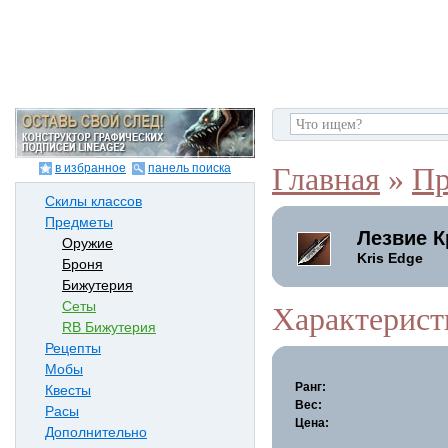
в избранное
панель поиска
Главная
»
Пр
Скилы классов
Предметы
Лезвие К
Оружие
Kris Edge
Броня
Бижутерия
Сеты
Характерист
RB Бижутерия
Рецепты
Мобы
Ранг:
Квесты
Вес:
Расы
Цена:
Дополнительно