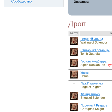
Сообщество
Описание:
Дроп
Карта
Ревущий Флинд
Wailing of Splendor
Стражник Гробницы
Tomb Guardian
Горная Кукабарра
Alpen Kookaburra
- Ty
Урсус
Ursus
-
Паж Паломника
Page of Pilgrim
Флинд Крикун
Shout of Splendor
Порочный Рыцарь
Corrupted Knight