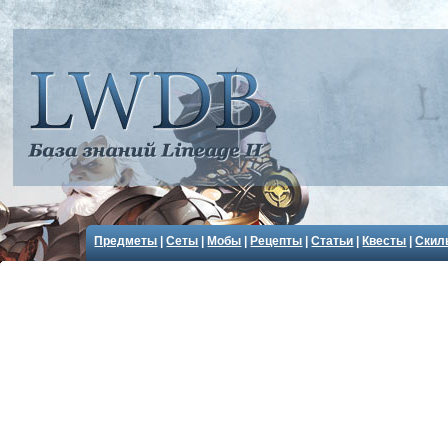
Предметы
|
Сеты
|
Мобы
|
Рецепты
|
Статьи
|
Квесты
|
Скил