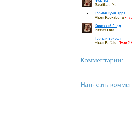
Жертва
Sacrificed Man
-
Горная Кукабарра
Alpen Kookaburra
- Ty
Кровавый Лорд
Bloody Lord
-
Горный Буйвол
Alpen Buffalo
- Type 2
Комментарии:
Написать коммен