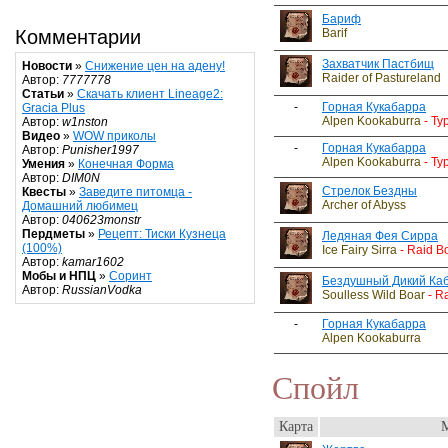
Бариф
Barif
Комментарии
Захватчик Пастбищ
Новости
»
Снижение цен на адену!
Raider of Pastureland
Автор:
7777778
Статьи
»
Скачать клиент Lineage2:
-
Горная Кукабарра
Gracia Plus
Alpen Kookaburra
- Ty
Автор:
w1nston
Видео
»
WOW приколы
-
Горная Кукабарра
Автор:
Punisher1997
Alpen Kookaburra
- Ty
Умения
»
Конечная Форма
Автор:
DIM0N
Стрелок Бездны
Квесты
»
Заведите питомца -
Archer of Abyss
Домашний любимец
Автор:
040623monstr
Пердметы
»
Рецепт: Тиски Кузнеца
Ледяная Фея Сирра
(100%)
Ice Fairy Sirra
- Raid B
Автор:
kamar1602
Мобы и НПЦ
»
Соринт
Бездушный Дикий Ка
Автор:
RussianVodka
Soulless Wild Boar
- R
-
Горная Кукабарра
Alpen Kookaburra
Спойл
Карта