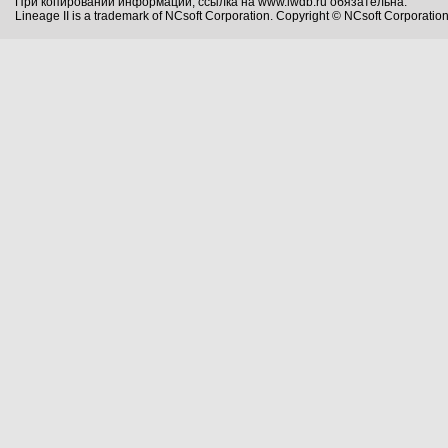
При копировании информации, ссылка на www.lwdb.ru обязательна.
Lineage II is a trademark of NCsoft Corporation. Copyright © NCsoft Corporation.