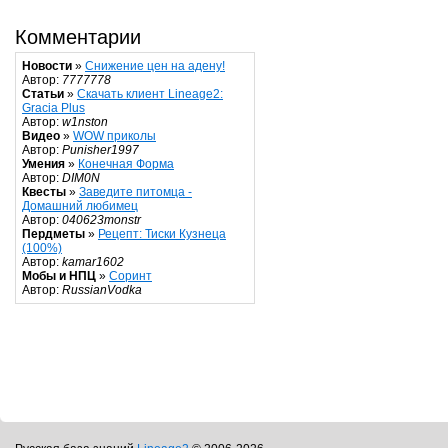
Комментарии
Новости
»
Снижение цен на адену!
Автор:
7777778
Статьи
»
Скачать клиент Lineage2:
Gracia Plus
Автор:
w1nston
Видео
»
WOW приколы
Автор:
Punisher1997
Умения
»
Конечная Форма
Автор:
DIM0N
Квесты
»
Заведите питомца -
Домашний любимец
Автор:
040623monstr
Пердметы
»
Рецепт: Тиски Кузнеца
(100%)
Автор:
kamar1602
Мобы и НПЦ
»
Соринт
Автор:
RussianVodka