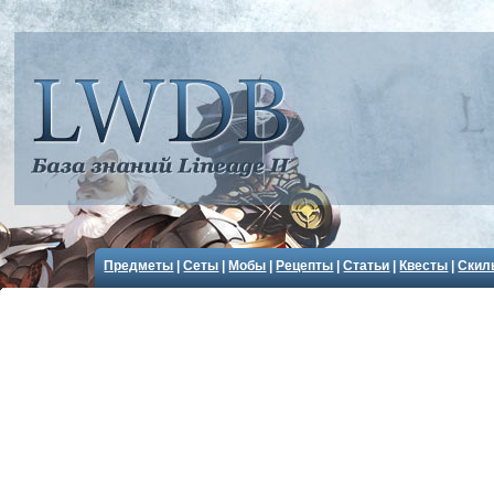
Предметы
|
Сеты
|
Мобы
|
Рецепты
|
Статьи
|
Квесты
|
Скил