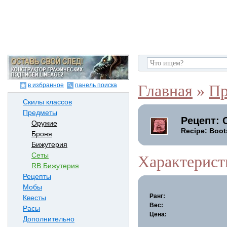
в избранное
панель поиска
Главная
»
Пр
Скилы классов
Предметы
Рецепт: 
Оружие
Recipe: Boot
Броня
Бижутерия
Сеты
Характерист
RB Бижутерия
Рецепты
Мобы
Ранг:
Квесты
Вес:
Расы
Цена:
Дополнительно