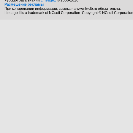
Русская база знаний
Lineage2
© 2006-2026
Размещение рекламы
При копировании информации, ссылка на www.lwdb.ru обязательна.
Lineage II is a trademark of NCsoft Corporation. Copyright © NCsoft Corporation.