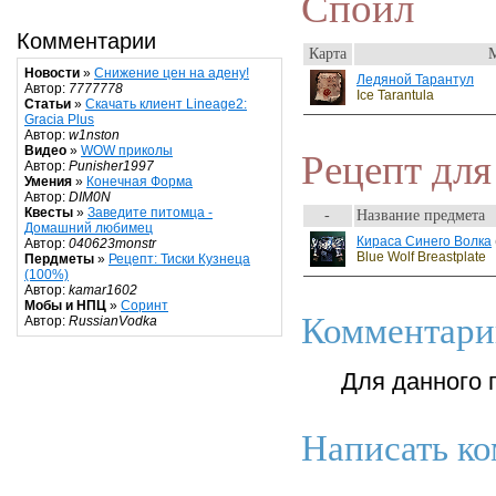
Спойл
Комментарии
Карта
Новости
»
Снижение цен на адену!
Ледяной Тарантул
Автор:
7777778
Ice Tarantula
Статьи
»
Скачать клиент Lineage2:
Gracia Plus
Автор:
w1nston
Видео
»
WOW приколы
Рецепт для
Автор:
Punisher1997
Умения
»
Конечная Форма
Автор:
DIM0N
Квесты
»
Заведите питомца -
-
Название предмета
Домашний любимец
Кираса Синего Волка
Автор:
040623monstr
Blue Wolf Breastplate
Пердметы
»
Рецепт: Тиски Кузнеца
(100%)
Автор:
kamar1602
Мобы и НПЦ
»
Соринт
Комментари
Автор:
RussianVodka
Для данного 
Написать ко