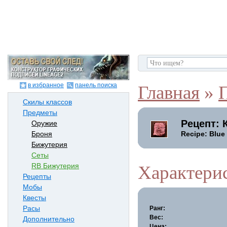
в избранное
панель поиска
Главная
»
Скилы классов
Предметы
Рецепт: 
Оружие
Recipe: Blue
Броня
Бижутерия
Сеты
RB Бижутерия
Характери
Рецепты
Мобы
Квесты
Расы
Ранг:
Вес:
Дополнительно
Цена: