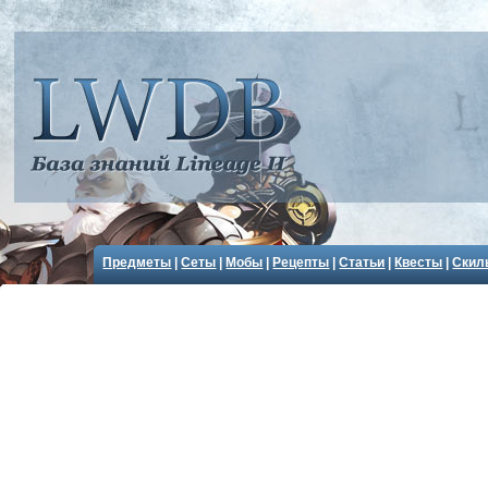
Предметы
|
Сеты
|
Мобы
|
Рецепты
|
Статьи
|
Квесты
|
Скил