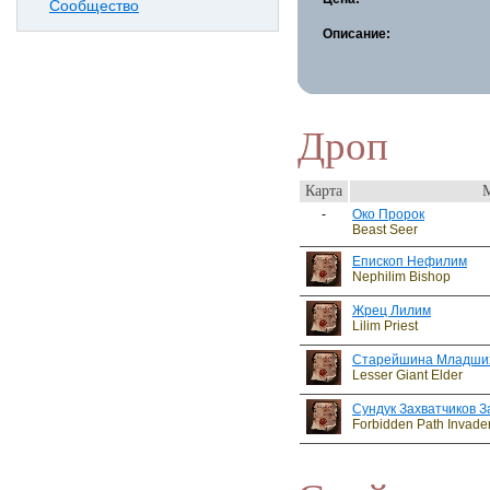
Сообщество
Описание:
Дроп
Карта
-
Око Пророк
Beast Seer
Епископ Нефилим
Nephilim Bishop
Жрец Лилим
Lilim Priest
Старейшина Младших
Lesser Giant Elder
Сундук Захватчиков З
Forbidden Path Invade