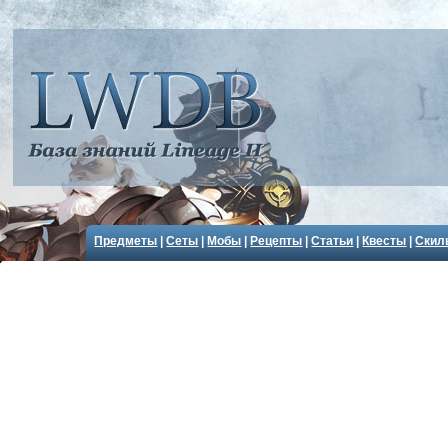
Предметы
|
Сеты
|
Мобы
|
Рецепты
|
Статьи
|
Квесты
|
Скил