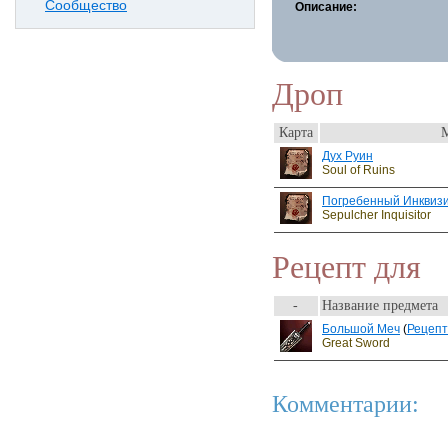
Сообщество
Описание:
Дроп
Карта
Дух Руин
Soul of Ruins
Погребенный Инквиз
Sepulcher Inquisitor
Рецепт для
-
Название предмета
Большой Меч
(
Рецепт
Great Sword
Комментарии: