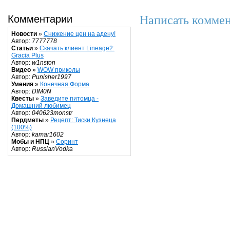
Написать коммен
Комментарии
Новости
»
Снижение цен на адену!
Автор:
7777778
Статьи
»
Скачать клиент Lineage2:
Gracia Plus
Автор:
w1nston
Видео
»
WOW приколы
Автор:
Punisher1997
Умения
»
Конечная Форма
Автор:
DIM0N
Квесты
»
Заведите питомца -
Домашний любимец
Автор:
040623monstr
Пердметы
»
Рецепт: Тиски Кузнеца
(100%)
Автор:
kamar1602
Мобы и НПЦ
»
Соринт
Автор:
RussianVodka