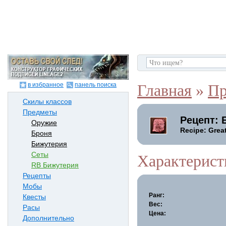
в избранное
панель поиска
Главная
»
Пр
Скилы классов
Предметы
Рецепт: 
Оружие
Recipe: Grea
Броня
Бижутерия
Сеты
Характерист
RB Бижутерия
Рецепты
Мобы
Ранг:
Квесты
Вес:
Расы
Цена:
Дополнительно