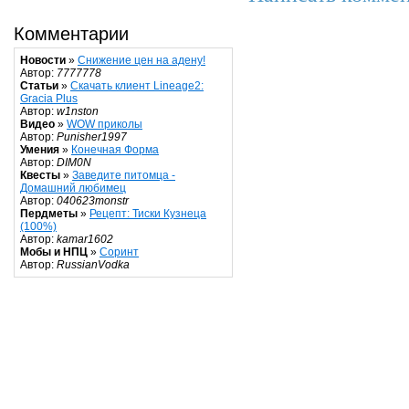
Комментарии
Новости
»
Снижение цен на адену!
Автор:
7777778
Статьи
»
Скачать клиент Lineage2:
Gracia Plus
Автор:
w1nston
Видео
»
WOW приколы
Автор:
Punisher1997
Умения
»
Конечная Форма
Автор:
DIM0N
Квесты
»
Заведите питомца -
Домашний любимец
Автор:
040623monstr
Пердметы
»
Рецепт: Тиски Кузнеца
(100%)
Автор:
kamar1602
Мобы и НПЦ
»
Соринт
Автор:
RussianVodka