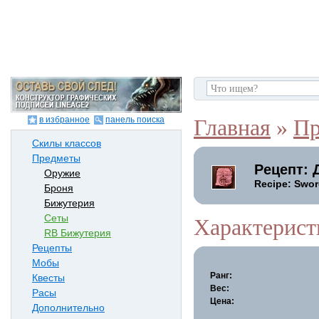
в избранное
панель поиска
Главная
»
Пр
Скилы классов
Предметы
Рецепт: 
Оружие
Recipe: Swor
Броня
Бижутерия
Сеты
Характерист
RB Бижутерия
Рецепты
Мобы
Ранг:
Квесты
Вес:
Расы
Цена:
Дополнительно