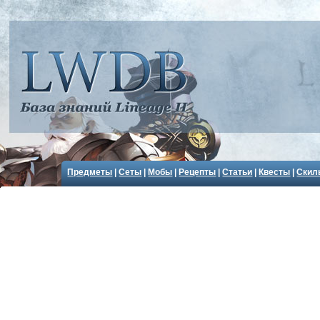
Предметы
|
Сеты
|
Мобы
|
Рецепты
|
Статьи
|
Квесты
|
Скил