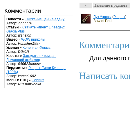
-
Название предмета
Комментарии
Лук Угрозы
(
Рецепт
)
Новости
»
Снижение цен на адену!
Bow of Peril
Автор:
7777778
Статьи
»
Скачать клиент Lineage2:
Gracia Plus
Автор:
w1nston
Видео
»
WOW приколы
Комментари
Автор:
Punisher1997
Умения
»
Конечная Форма
Автор:
DIM0N
Квесты
»
Заведите питомца -
Для данного 
Домашний любимец
Автор:
040623monstr
Пердметы
»
Рецепт: Тиски Кузнеца
(100%)
Написать ко
Автор:
kamar1602
Мобы и НПЦ
»
Соринт
Автор:
RussianVodka