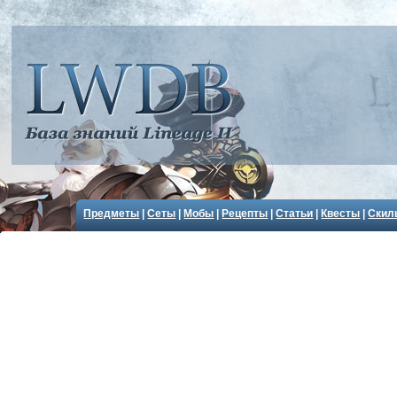
Предметы
|
Сеты
|
Мобы
|
Рецепты
|
Статьи
|
Квесты
|
Скил