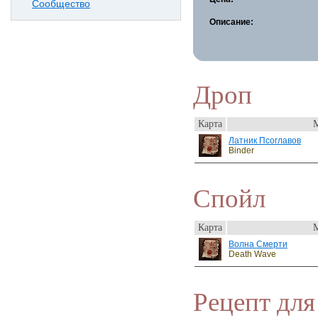
Сообщество
Описание:
Дроп
Карта
Латник Псоглавов
Binder
Спойл
Карта
Волна Смерти
Death Wave
Рецепт для