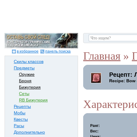
в избранное
панель поиска
Главная
»
Скилы классов
Предметы
Рецепт: 
Оружие
Recipe: Bow o
Броня
Бижутерия
Сеты
RB Бижутерия
Характери
Рецепты
Мобы
Квесты
Расы
Ранг:
Вес:
Дополнительно
Цена: