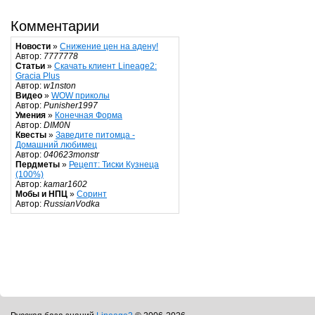
Комментарии
Новости
»
Снижение цен на адену!
Автор:
7777778
Статьи
»
Скачать клиент Lineage2:
Gracia Plus
Автор:
w1nston
Видео
»
WOW приколы
Автор:
Punisher1997
Умения
»
Конечная Форма
Автор:
DIM0N
Квесты
»
Заведите питомца -
Домашний любимец
Автор:
040623monstr
Пердметы
»
Рецепт: Тиски Кузнеца
(100%)
Автор:
kamar1602
Мобы и НПЦ
»
Соринт
Автор:
RussianVodka