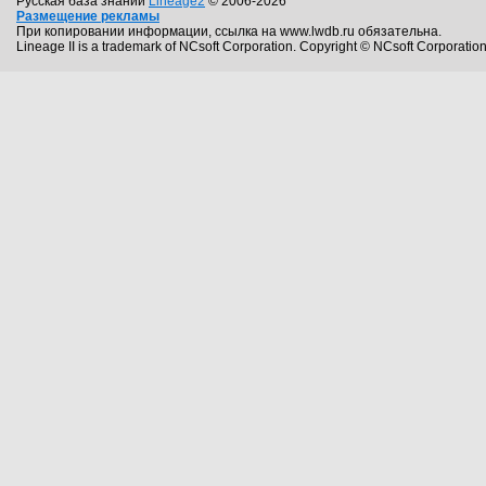
Русская база знаний
Lineage2
© 2006-2026
Размещение рекламы
При копировании информации, ссылка на www.lwdb.ru обязательна.
Lineage II is a trademark of NCsoft Corporation. Copyright © NCsoft Corporation.