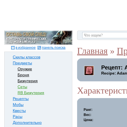
в избранное
панель поиска
Главная
»
Пр
Скилы классов
Предметы
Рецепт: 
Оружие
Recipe: Adam
Броня
Бижутерия
Сеты
Характерист
RB Бижутерия
Рецепты
Мобы
Ранг:
Квесты
Вес:
Расы
Цена:
Дополнительно