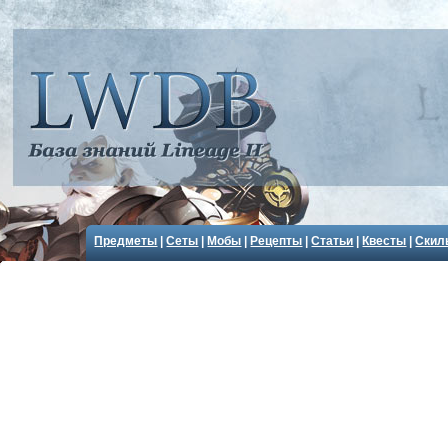
Предметы
|
Сеты
|
Мобы
|
Рецепты
|
Статьи
|
Квесты
|
Скил