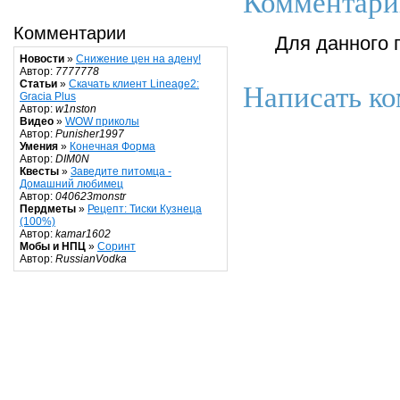
Комментари
Комментарии
Для данного 
Новости
»
Снижение цен на адену!
Автор:
7777778
Статьи
»
Скачать клиент Lineage2:
Написать ко
Gracia Plus
Автор:
w1nston
Видео
»
WOW приколы
Автор:
Punisher1997
Умения
»
Конечная Форма
Автор:
DIM0N
Квесты
»
Заведите питомца -
Домашний любимец
Автор:
040623monstr
Пердметы
»
Рецепт: Тиски Кузнеца
(100%)
Автор:
kamar1602
Мобы и НПЦ
»
Соринт
Автор:
RussianVodka