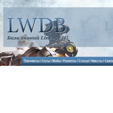
Предметы
|
Сеты
|
Мобы
|
Рецепты
|
Статьи
|
Квесты
|
Скил