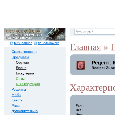
в избранное
панель поиска
Главная
»
Скилы классов
Предметы
Рецепт: 
Оружие
Recipe: Zubei
Броня
Бижутерия
Сеты
RB Бижутерия
Характери
Рецепты
Мобы
Квесты
Расы
Ранг:
Вес:
Дополнительно
Цена: