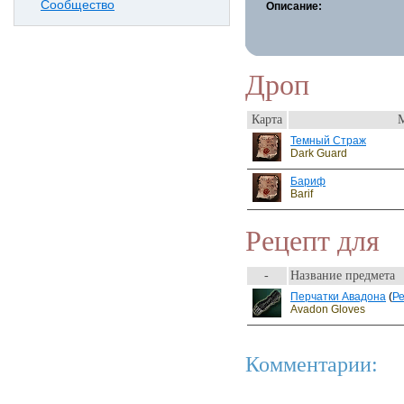
Сообщество
Описание:
Дроп
Карта
Темный Страж
Dark Guard
Бариф
Barif
Рецепт для
-
Название предмета
Перчатки Авадона
(
Р
Avadon Gloves
Комментарии: