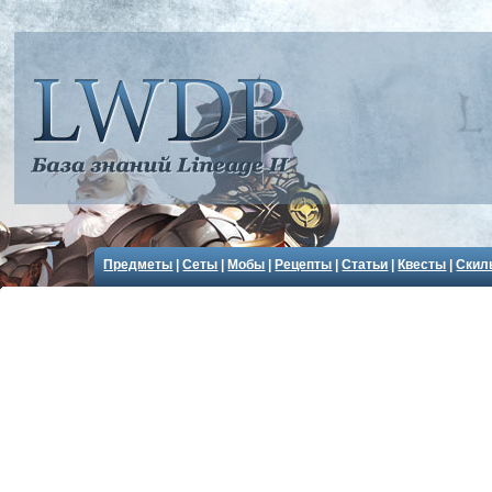
Предметы
|
Сеты
|
Мобы
|
Рецепты
|
Статьи
|
Квесты
|
Скил