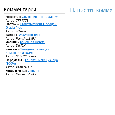
Написать коммен
Комментарии
Новости
»
Снижение цен на адену!
Автор:
7777778
Статьи
»
Скачать клиент Lineage2:
Gracia Plus
Автор:
w1nston
Видео
»
WOW приколы
Автор:
Punisher1997
Умения
»
Конечная Форма
Автор:
DIM0N
Квесты
»
Заведите питомца -
Домашний любимец
Автор:
040623monstr
Пердметы
»
Рецепт: Тиски Кузнеца
(100%)
Автор:
kamar1602
Мобы и НПЦ
»
Соринт
Автор:
RussianVodka