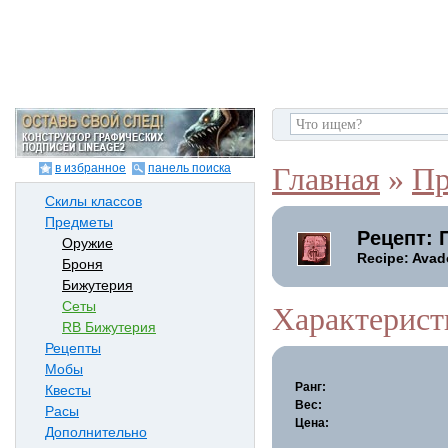
в избранное
панель поиска
Главная
»
Пр
Скилы классов
Предметы
Рецепт: 
Оружие
Recipe: Avad
Броня
Бижутерия
Сеты
Характерист
RB Бижутерия
Рецепты
Мобы
Ранг:
Квесты
Вес:
Расы
Цена:
Дополнительно