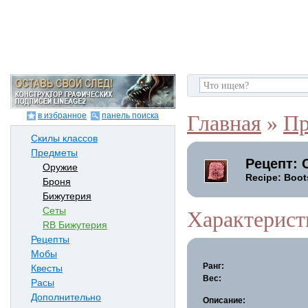
в избранное
панель поиска
Главная
»
Пр
Скилы классов
Предметы
Рецепт: 
Оружие
Recipe: Boot
Броня
Бижутерия
Сеты
Характерист
RB Бижутерия
Рецепты
Мобы
Ранг:
Квесты
Вес:
Расы
Дополнительно
Описание: