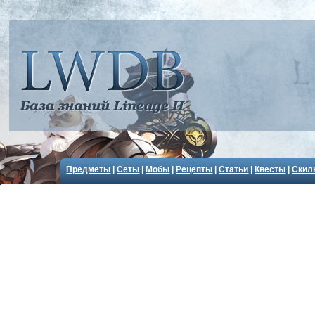
Предметы
|
Сеты
|
Мобы
|
Рецепты
|
Статьи
|
Квесты
|
Скил