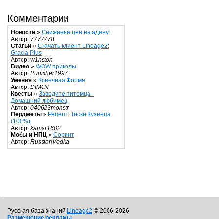
Комментарии
Новости
»
Снижение цен на адену!
Автор:
7777778
Статьи
»
Скачать клиент Lineage2:
Gracia Plus
Автор:
w1nston
Видео
»
WOW приколы
Автор:
Punisher1997
Умения
»
Конечная Форма
Автор:
DIM0N
Квесты
»
Заведите питомца -
Домашний любимец
Автор:
040623monstr
Пердметы
»
Рецепт: Тиски Кузнеца
(100%)
Автор:
kamar1602
Мобы и НПЦ
»
Соринт
Автор:
RussianVodka
Русская база знаний
Lineage2
© 2006-2026
Размещение рекламы