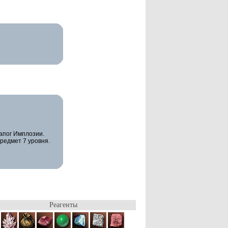
Сапог Имплозии.
редмет 7 уровня.
Реагенты