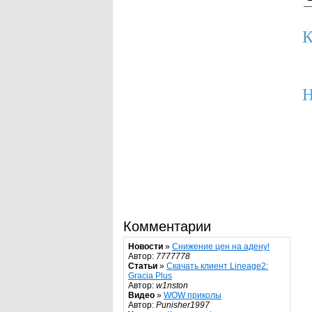
К
Н
Комментарии
Новости
»
Снижение цен на адену!
Автор:
7777778
Статьи
»
Скачать клиент Lineage2:
Gracia Plus
Автор:
w1nston
Видео
»
WOW приколы
Автор:
Punisher1997