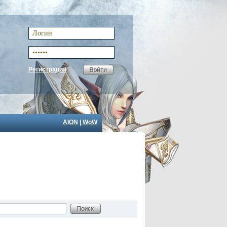
Регистрация
AION
|
WoW