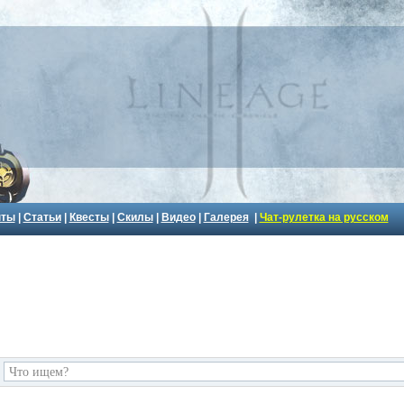
пты
|
Статьи
|
Квесты
|
Скилы
|
Видео
|
Галерея
|
Чат-рулетка на русском