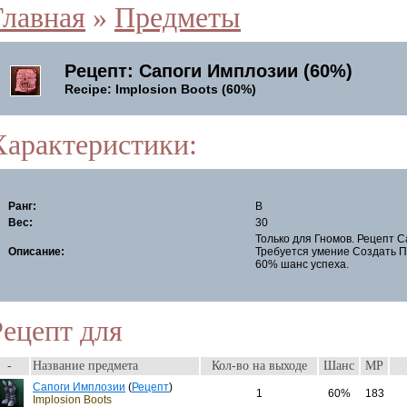
Главная
»
Предметы
Рецепт: Сапоги Имплозии (60%)
Recipe: Implosion Boots (60%)
Характеристики:
Ранг:
B
Вес:
30
Только для Гномов. Рецепт 
Описание:
Требуется умение Создать П
60% шанс успеха.
Рецепт для
-
Название предмета
Кол-во на выходе
Шанс
MP
Сапоги Имплозии
(
Рецепт
)
1
60%
183
Implosion Boots