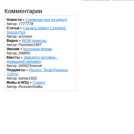
Комментарии
Новости
»
Снижение цен на адену!
Автор:
7777778
Статьи
»
Скачать клиент Lineage2:
Gracia Plus
Автор:
w1nston
Видео
»
WOW приколы
Автор:
Punisher1997
Умения
»
Конечная Форма
Автор:
DIM0N
Квесты
»
Заведите питомца -
Домашний любимец
Автор:
040623monstr
Пердметы
»
Рецепт: Тиски Кузнеца
(100%)
Автор:
kamar1602
Мобы и НПЦ
»
Соринт
Автор:
RussianVodka