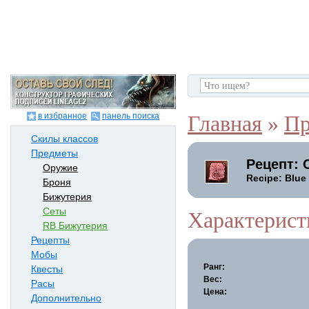
в избранное
панель поиска
Главная
»
Пр
Скилы классов
Предметы
Рецепт: 
Оружие
Recipe: Blue
Броня
Бижутерия
Сеты
Характерист
RB Бижутерия
Рецепты
Мобы
Ранг:
Квесты
Вес:
Расы
Цена:
Дополнительно