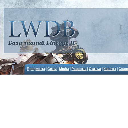
Предметы
|
Сеты
|
Мобы
|
Рецепты
|
Статьи
|
Квесты
|
Скил