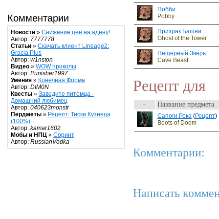
Побби
Pobby
Комментарии
Призрак Башни
Новости
»
Снижение цен на адену!
Ghost of the Tower
Автор:
7777778
Статьи
»
Скачать клиент Lineage2:
Gracia Plus
Пещерный Зверь
Автор:
w1nston
Cave Beast
Видео
»
WOW приколы
Автор:
Punisher1997
Рецепт для
Умения
»
Конечная Форма
Автор:
DIM0N
Квесты
»
Заведите питомца -
Домашний любимец
-
Название предмета
Автор:
040623monstr
Пердметы
»
Рецепт: Тиски Кузнеца
Сапоги Рока
(
Рецепт
)
(100%)
Boots of Doom
Автор:
kamar1602
Мобы и НПЦ
»
Соринт
Автор:
RussianVodka
Комментарии:
Написать коммен