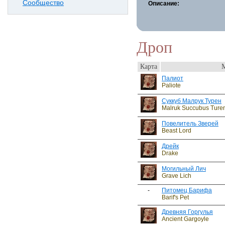
Сообщество
Описание:
Дроп
Карта
Палиот
Paliote
Суккуб Малрук Турен
Malruk Succubus Ture
Повелитель Зверей
Beast Lord
Дрейк
Drake
Могильный Лич
Grave Lich
-
Питомец Барифа
Barif's Pet
Древняя Горгулья
Ancient Gargoyle