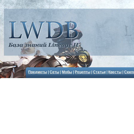
Предметы
|
Сеты
|
Мобы
|
Рецепты
|
Статьи
|
Квесты
|
Скил