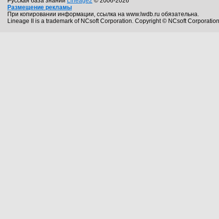
Русская база знаний
Lineage2
© 2006-2026
Размещение рекламы
При копировании информации, ссылка на www.lwdb.ru обязательна.
Lineage II is a trademark of NCsoft Corporation. Copyright © NCsoft Corporation.