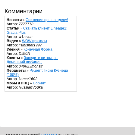
Комментарии
Новости
»
Снижение цен на адену!
Автор:
7777778
Статьи
»
Скачать клиент Lineage2:
Gracia Plus
Автор:
w1nston
Видео
»
WOW приколы
Автор:
Punisher1997
Умения
»
Конечная Форма
Автор:
DIM0N
Квесты
»
Заведите питомца -
Домашний любимец
Автор:
040623monstr
Пердметы
»
Рецепт: Тиски Кузнеца
(100%)
Автор:
kamar1602
Мобы и НПЦ
»
Соринт
Автор:
RussianVodka