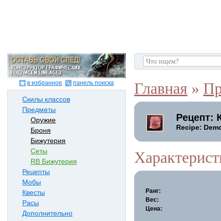
в избранное
панель поиска
Главная
»
Пр
Скилы классов
Предметы
Рецепт: 
Оружие
Recipe: Dem
Броня
Бижутерия
Сеты
Характерист
RB Бижутерия
Рецепты
Мобы
Ранг:
Квесты
Вес:
Расы
Цена:
Дополнительно