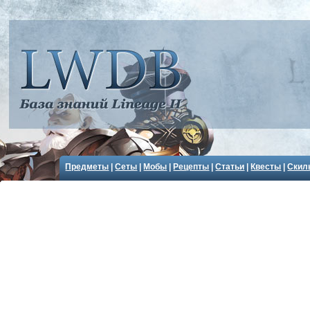
Предметы
|
Сеты
|
Мобы
|
Рецепты
|
Статьи
|
Квесты
|
Скил