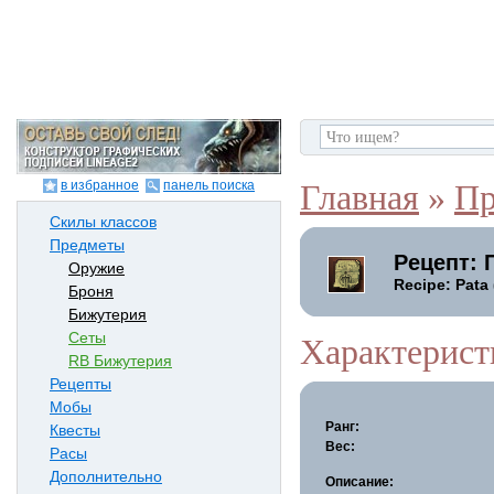
в избранное
панель поиска
Главная
»
Пр
Скилы классов
Предметы
Рецепт: 
Оружие
Recipe: Pata
Броня
Бижутерия
Сеты
Характерист
RB Бижутерия
Рецепты
Мобы
Ранг:
Квесты
Вес:
Расы
Дополнительно
Описание: