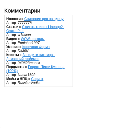
Комментарии
Новости
»
Снижение цен на адену!
Автор:
7777778
Статьи
»
Скачать клиент Lineage2:
Gracia Plus
Автор:
w1nston
Видео
»
WOW приколы
Автор:
Punisher1997
Умения
»
Конечная Форма
Автор:
DIM0N
Квесты
»
Заведите питомца -
Домашний любимец
Автор:
040623monstr
Пердметы
»
Рецепт: Тиски Кузнеца
(100%)
Автор:
kamar1602
Мобы и НПЦ
»
Соринт
Автор:
RussianVodka