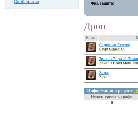
Сообщество
Физ. защита:
Дроп
Карта
Стражник Склепа
Crypt Guardian
Тилион Первый Помо
Zaken's Chief Mate Till
Закен
Zaken
Информация о рецепте [
Н
Нужен уровень крафта
6