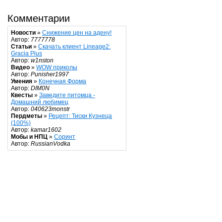
Комментарии
Новости
»
Снижение цен на адену!
Автор:
7777778
Статьи
»
Скачать клиент Lineage2:
Gracia Plus
Автор:
w1nston
Видео
»
WOW приколы
Автор:
Punisher1997
Умения
»
Конечная Форма
Автор:
DIM0N
Квесты
»
Заведите питомца -
Домашний любимец
Автор:
040623monstr
Пердметы
»
Рецепт: Тиски Кузнеца
(100%)
Автор:
kamar1602
Мобы и НПЦ
»
Соринт
Автор:
RussianVodka