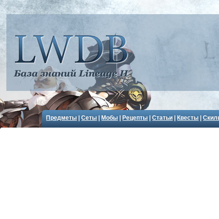
Предметы
|
Сеты
|
Мобы
|
Рецепты
|
Статьи
|
Квесты
|
Скил