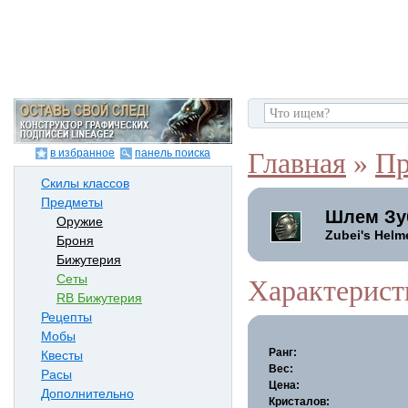
в избранное
панель поиска
Главная
»
Пр
Скилы классов
Предметы
Шлем Зу
Оружие
Zubei's Helm
Броня
Бижутерия
Сеты
Характерист
RB Бижутерия
Рецепты
Мобы
Ранг:
Квесты
Вес:
Расы
Цена:
Дополнительно
Кристалов: