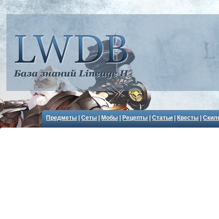
Предметы
|
Сеты
|
Мобы
|
Рецепты
|
Статьи
|
Квесты
|
Скил