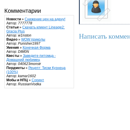
Комментарии
Новости
»
Снижение цен на адену!
Автор:
7777778
Статьи
»
Скачать клиент Lineage2:
Gracia Plus
Написать коммен
Автор:
w1nston
Видео
»
WOW приколы
Автор:
Punisher1997
Умения
»
Конечная Форма
Автор:
DIM0N
Квесты
»
Заведите питомца -
Домашний любимец
Автор:
040623monstr
Пердметы
»
Рецепт: Тиски Кузнеца
(100%)
Автор:
kamar1602
Мобы и НПЦ
»
Соринт
Автор:
RussianVodka