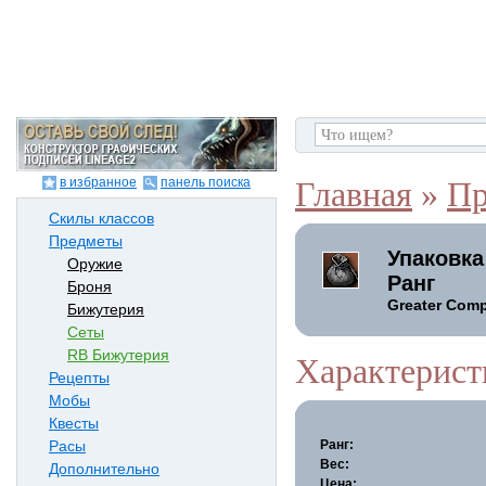
в избранное
панель поиска
Главная
»
Пр
Скилы классов
Предметы
Упаковка
Оружие
Ранг
Броня
Greater Comp
Бижутерия
Сеты
RB Бижутерия
Характерист
Рецепты
Мобы
Квесты
Ранг:
Расы
Вес:
Дополнительно
Цена: