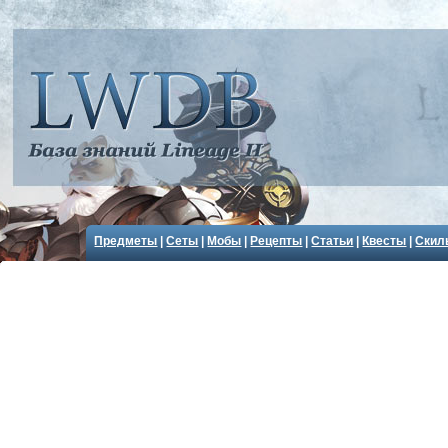
Предметы
|
Сеты
|
Мобы
|
Рецепты
|
Статьи
|
Квесты
|
Скил