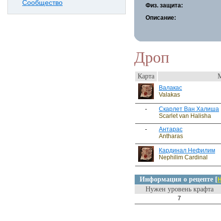
Сообщество
Физ. защита:
Описание:
Дроп
Карта
Валакас
Valakas
-
Скарлет Ван Халиша
Scarlet van Halisha
-
Антарас
Antharas
Кардинал Нефилим
Nephilim Cardinal
Информация о рецепте [
Н
Нужен уровень крафта
7