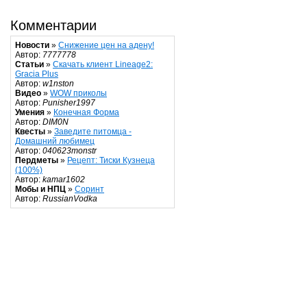
Комментарии
Новости
»
Снижение цен на адену!
Автор:
7777778
Статьи
»
Скачать клиент Lineage2:
Gracia Plus
Автор:
w1nston
Видео
»
WOW приколы
Автор:
Punisher1997
Умения
»
Конечная Форма
Автор:
DIM0N
Квесты
»
Заведите питомца -
Домашний любимец
Автор:
040623monstr
Пердметы
»
Рецепт: Тиски Кузнеца
(100%)
Автор:
kamar1602
Мобы и НПЦ
»
Соринт
Автор:
RussianVodka