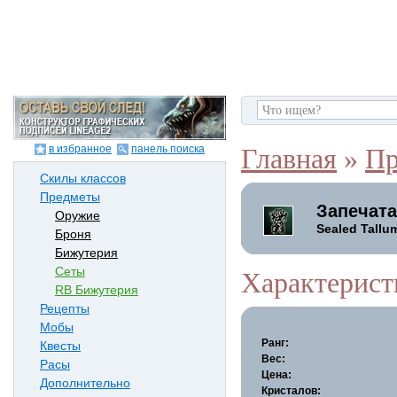
в избранное
панель поиска
Главная
»
Пр
Скилы классов
Предметы
Запечат
Оружие
Sealed Tallu
Броня
Бижутерия
Сеты
Характерист
RB Бижутерия
Рецепты
Мобы
Ранг:
Квесты
Вес:
Расы
Цена:
Дополнительно
Кристалов: