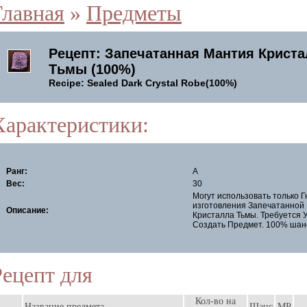
Главная
»
Предметы
Рецепт: Запечатанная Мантия Крист
Тьмы (100%)
Recipe: Sealed Dark Crystal Robe(100%)
Характеристики:
Ранг:
A
Вес:
30
Могут использовать только 
изготовления Запечатанной
Описание:
Кристалла Тьмы. Требуется У
Создать Предмет. 100% шанс
Рецепт для
Кол-во на
-
Название предмета
Шанс
MP