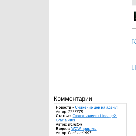
К
Н
Комментарии
Новости
»
Снижение цен на адену!
Автор:
7777778
Статьи
»
Скачать клиент Lineage2:
Gracia Plus
Автор:
w1nston
Видео
»
WOW приколы
Автор:
Punisher1997