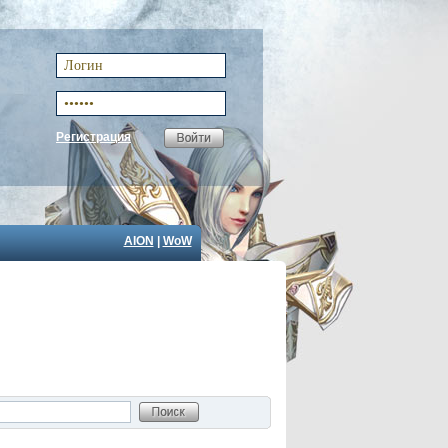
Регистрация
AION
|
WoW