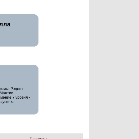
алла
Гномы. Рецепт
 Мантии
мение 7 уровня -
 успеха.
Реагенты