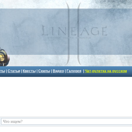
пты
|
Статьи
|
Квесты
|
Скилы
|
Видео
|
Галерея
|
Чат-рулетка на русском