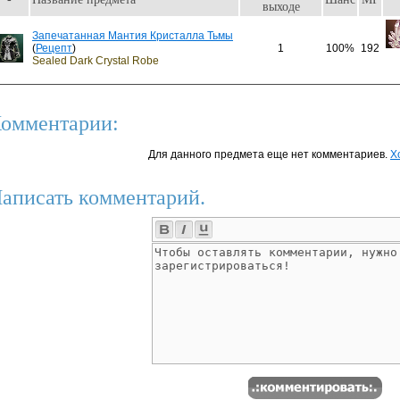
выходе
Запечатанная Мантия Кристалла Тьмы
(
Рецепт
)
1
100%
192
Sealed Dark Crystal Robe
омментарии:
Для данного предмета еще нет комментариев.
Х
аписать комментарий.