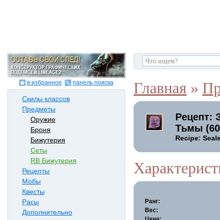
в избранное
панель поиска
Главная
»
Пр
Скилы классов
Предметы
Рецепт: 
Оружие
Тьмы (6
Броня
Recipe: Seal
Бижутерия
Сеты
RB Бижутерия
Характерист
Рецепты
Мобы
Квесты
Ранг:
Расы
Вес:
Дополнительно
Цена: