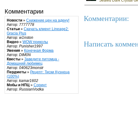
Sealed Dark Crystal G
Комментарии
Комментарии:
Новости
»
Снижение цен на адену!
Автор:
7777778
Статьи
»
Скачать клиент Lineage2:
Gracia Plus
Автор:
w1nston
Видео
»
WOW приколы
Написать коммен
Автор:
Punisher1997
Умения
»
Конечная Форма
Автор:
DIM0N
Квесты
»
Заведите питомца -
Домашний любимец
Автор:
040623monstr
Пердметы
»
Рецепт: Тиски Кузнеца
(100%)
Автор:
kamar1602
Мобы и НПЦ
»
Соринт
Автор:
RussianVodka