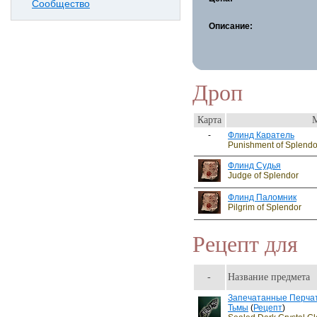
Сообщество
Описание:
Дроп
Карта
-
Флинд Каратель
Punishment of Splendo
Флинд Судья
Judge of Splendor
Флинд Паломник
Pilgrim of Splendor
Рецепт для
-
Название предмета
Запечатанные Перчат
Тьмы
(
Рецепт
)