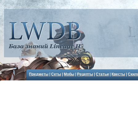
Предметы
|
Сеты
|
Мобы
|
Рецепты
|
Статьи
|
Квесты
|
Скил