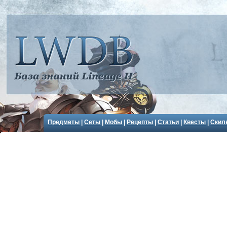
Предметы
|
Сеты
|
Мобы
|
Рецепты
|
Статьи
|
Квесты
|
Скил