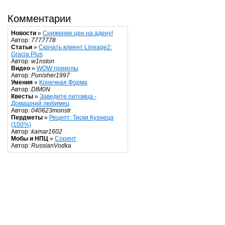
Комментарии
Новости
»
Снижение цен на адену!
Автор:
7777778
Статьи
»
Скачать клиент Lineage2:
Gracia Plus
Автор:
w1nston
Видео
»
WOW приколы
Автор:
Punisher1997
Умения
»
Конечная Форма
Автор:
DIM0N
Квесты
»
Заведите питомца -
Домашний любимец
Автор:
040623monstr
Пердметы
»
Рецепт: Тиски Кузнеца
(100%)
Автор:
kamar1602
Мобы и НПЦ
»
Соринт
Автор:
RussianVodka