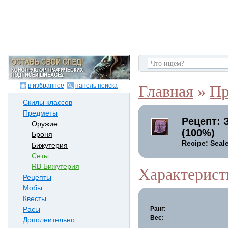
в избранное
панель поиска
Главная
»
Пр
Скилы классов
Предметы
Рецепт: 
Оружие
(100%)
Броня
Recipe: Seal
Бижутерия
Сеты
RB Бижутерия
Характерист
Рецепты
Мобы
Квесты
Ранг:
Расы
Вес:
Дополнительно