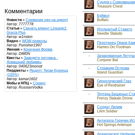
Сундук с Сокровищам
Treasure Chest
Комментарии
Буйвол
Buffalo
Новости
»
Снижение цен на адену!
Автор:
7777778
Статьи
»
Скачать клиент Lineage2:
Игольчатый Стакато
Gracia Plus
Needle Stakato
Автор:
w1nston
Видео
»
WOW приколы
Пехотинец Орков Хам
Автор:
Punisher1997
Hames Orc Footman
Умения
»
Конечная Форма
Автор:
DIM0N
-
Зачарованная Летуч
Квесты
»
Заведите питомца -
Conjurer Bat
Домашний любимец
Автор:
040623monstr
-
Стражник Острова
Пердметы
»
Рецепт: Тиски Кузнеца
Island Guardian
(100%)
Автор:
kamar1602
Гипнотический Глаз
Мобы и НПЦ
»
Соринт
Eye of Restrainer
Автор:
RussianVodka
-
Трутень Бешеных Ста
Frenzy Stakato Drone
Солдат Лилим
Lilim Soldier
Антилопа Горячих Ис
Hot Springs Antelope
Архиепископ Нефили