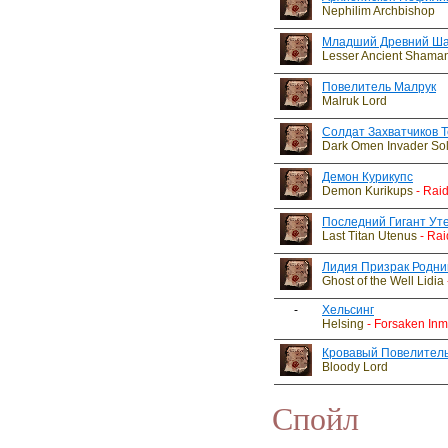
Nephilim Archbishop
Младший Древний Ш
Lesser Ancient Shama
Повелитель Малрук
Malruk Lord
Солдат Захватчиков 
Dark Omen Invader Sol
Демон Курикупс
Demon Kurikups
- Rai
Последний Гигант Ут
Last Titan Utenus
- Rai
Лидия Призрак Родни
Ghost of the Well Lidia
-
Хельсинг
Helsing
- Forsaken Inm
Кровавый Повелител
Bloody Lord
Спойл