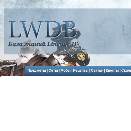
Предметы
|
Сеты
|
Мобы
|
Рецепты
|
Статьи
|
Квесты
|
Скил