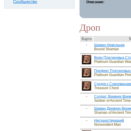
Сообщество
Описание:
Дроп
Карта
-
Шаман Невольник
Bound Shaman
Воин Платиновых Ст
Platinum Guardian War
Префект Платиновых
Platinum Guardian Pref
Сундук с Сокровищам
Treasure Chest
-
Солдат Древних Вре
Soldier of Ancient Time
-
Шаман Древних Врем
Shaman of Ancient Tim
-
Несуществующий
Nonexistent Man