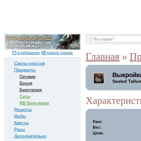
в избранное
панель поиска
Главная
»
Пр
Скилы классов
Предметы
Выкройк
Оружие
Sealed Tallu
Броня
Бижутерия
Сеты
Характерист
RB Бижутерия
Рецепты
Мобы
Ранг:
Квесты
Вес:
Расы
Цена:
Дополнительно