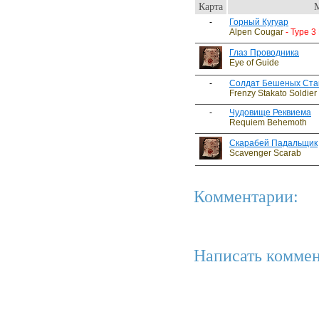
Карта
-
Горный Кугуар
Alpen Cougar
- Type 3
Глаз Проводника
Eye of Guide
-
Солдат Бешеных Ста
Frenzy Stakato Soldier
-
Чудовище Реквиема
Requiem Behemoth
Скарабей Падальщик
Scavenger Scarab
Комментарии:
Написать коммен