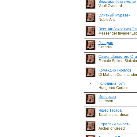
Владыка Подземелья
Vault Overlord
Элитный Муравей
Noble Ant
Вестник Захватчик Э
Messenger Invader Elit
Грандис
Grandis
Самка Шипастого Ста
Female Spiked Stakato
Командир Гноллов
Ol Mahum Commande
-
Голодный Труп
Hungered Corpse
Иннерсен
Innersen
Ящер Тасаба
Tasaba Lizardman
Стрелок Алчности
Archer of Greed