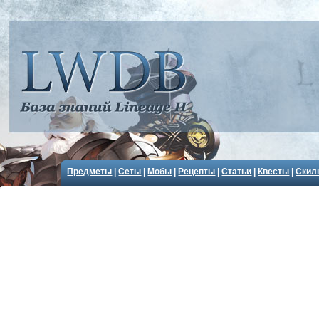
Предметы
|
Сеты
|
Мобы
|
Рецепты
|
Статьи
|
Квесты
|
Скил