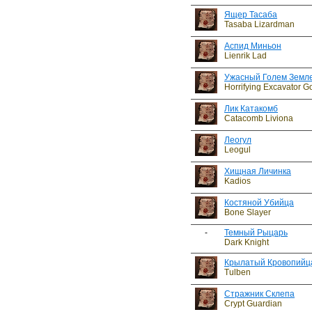
Ящер Тасаба
Tasaba Lizardman
Аспид Миньон
Lienrik Lad
Ужасный Голем Землек
Horrifying Excavator Go
Лик Катакомб
Catacomb Liviona
Леогул
Leogul
Хищная Личинка
Kadios
Костяной Убийца
Bone Slayer
-
Темный Рыцарь
Dark Knight
Крылатый Кровопийц
Tulben
Стражник Склепа
Crypt Guardian