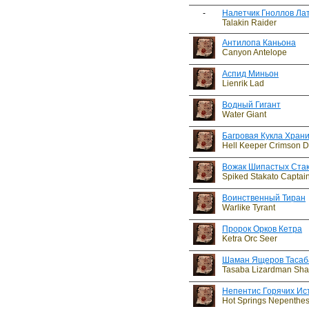
-
Налетчик Гноллов Ла
Talakin Raider
Антилопа Каньона
Canyon Antelope
Аспид Миньон
Lienrik Lad
Водный Гигант
Water Giant
Багровая Кукла Хран
Hell Keeper Crimson D
Вожак Шипастых Ста
Spiked Stakato Captai
Воинственный Тиран
Warlike Tyrant
Пророк Орков Кетра
Ketra Orc Seer
Шаман Ящеров Тасаб
Tasaba Lizardman Sh
Непентис Горячих Ис
Hot Springs Nepenthe