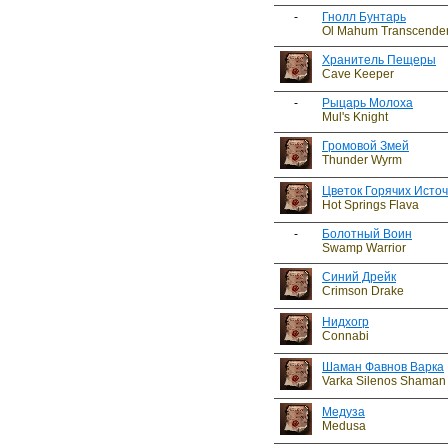
-
Гнолл Бунтарь
Ol Mahum Transcende
Хранитель Пещеры
Cave Keeper
-
Рыцарь Молоха
Mul's Knight
Громовой Змей
Thunder Wyrm
Цветок Горячих Исто
Hot Springs Flava
-
Болотный Воин
Swamp Warrior
Синий Дрейк
Crimson Drake
Нидхогр
Connabi
Шаман Фавнов Варка
Varka Silenos Shaman
Медуза
Medusa