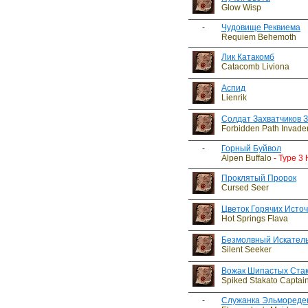
Glow Wisp
-
Чудовище Реквиема
Requiem Behemoth
Лик Катакомб
Catacomb Liviona
Аспид
Lienrik
Солдат Захватчиков 
Forbidden Path Invader
-
Горный Буйвол
Alpen Buffalo
- Type 3
Проклятый Пророк
Cursed Seer
Цветок Горячих Исто
Hot Springs Flava
Безмолвный Искател
Silent Seeker
Вожак Шипастых Ста
Spiked Stakato Captai
-
Служанка Эльмореде