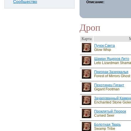
Сообщество
Описание:
Дроп
Карта
Пучок Света
Glow Wisp
Шаман Ящеров Лито
Leto Lizardman Sham
Призрак Зазеркалья
Forest of Mirrors Ghost
Пехотинец Гигант
Gigant Footman
Зачарованный Камен
Enchanted Stone Gol
Проклятый Пророк
Cursed Seer
Болотная Тварь
Swamp Tribe