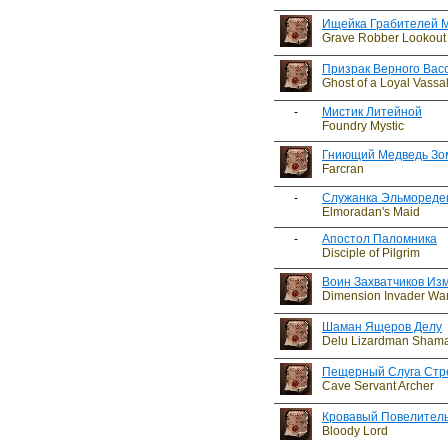
Ищейка Грабителей 
Grave Robber Lookout
Призрак Верного Вас
Ghost of a Loyal Vassa
-
Мистик Литейной
Foundry Mystic
Гниющий Медведь Зо
Farcran
-
Служанка Эльмореде
Elmoradan's Maid
-
Апостол Паломника
Disciple of Pilgrim
Воин Захватчиков Из
Dimension Invader War
Шаман Ящеров Делу
Delu Lizardman Sham
Пещерный Слуга Стр
Cave Servant Archer
Кровавый Повелител
Bloody Lord