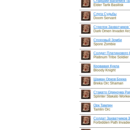
Старший Василиск Та
Elder Tarlk Basilisk
Слуга Судьбы
Doom Servant
Стрелок Захватчиков
Dark Omen Invader Arc
Споровый Зомби
Spore Zombie
Солдат Платинового 
Platinum Tribe Soldier
Кровавая Кукла
Bloody Knight
Шаман Орков Брека
Breka Orc Shaman
Стакато Одиночка Ра
Splinter Stakato Worke
Орк Тамлин
Tamlin Orc
Солдат Захватчиков 
Forbidden Path Invader