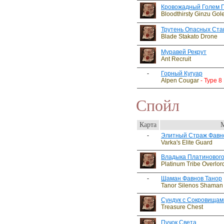
Кровожадный Голем Ги
Bloodthirsty Ginzu Gol
Трутень Опасных Ста
Blade Stakato Drone
Муравей Рекрут
Ant Recruit
-
Горный Кугуар
Alpen Cougar
- Type 8
Спойл
Карта
-
Элитный Страж Фавн
Varka's Elite Guard
Владыка Платинового
Platinum Tribe Overlor
-
Шаман Фавнов Танор
Tanor Silenos Shaman
Сундук с Сокровищам
Treasure Chest
Пучок Света