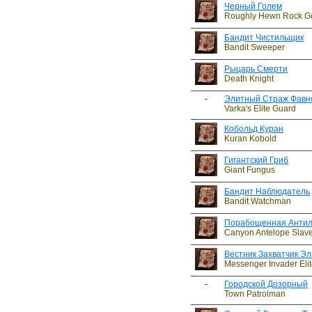
Черный Голем
Roughly Hewn Rock G
Бандит Чистильщик
Bandit Sweeper
Рыцарь Смерти
Death Knight
-
Элитный Страж Фавн
Varka's Elite Guard
Кобольд Куран
Kuran Kobold
Гигантский Гриб
Giant Fungus
Бандит Наблюдатель
Bandit Watchman
Порабощенная Антил
Canyon Antelope Slav
Вестник Захватчик Э
Messenger Invader Elit
-
Городской Дозорный
Town Patrolman