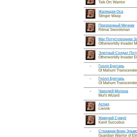
Taik Orc Warrior
Жалящая Оса
Stinger Wasp
Призрачный Мечник
Ritmal Swordsman
Маг Потусторонних З
Otherworldly Invader 
Элитный Солдат Поту
Otherworldly Invader El
-
Гнолл Бунтарь
Ol Mahum Transcende
-
Гнолл Бунтарь
Ol Mahum Transcende
-
Чародей Молоха
Mul's Wizard
Аспид
Lienrik
Живучий Суккуб
Kanil Succubus
-
Стражник Воин Эльм
Guardian Warrior of E