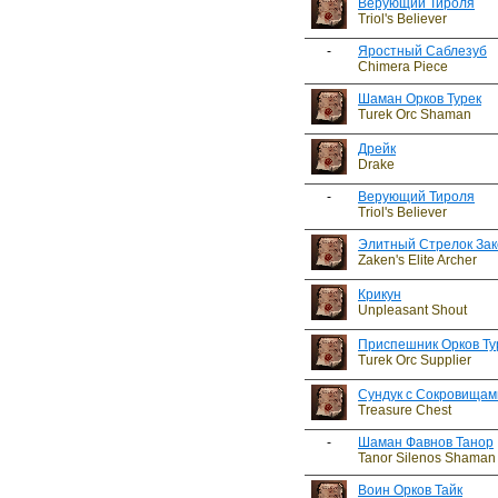
Верующий Тироля
Triol's Believer
-
Яростный Саблезуб
Chimera Piece
Шаман Орков Турек
Turek Orc Shaman
Дрейк
Drake
-
Верующий Тироля
Triol's Believer
Элитный Стрелок За
Zaken's Elite Archer
Крикун
Unpleasant Shout
Приспешник Орков Ту
Turek Orc Supplier
Сундук с Сокровищам
Treasure Chest
-
Шаман Фавнов Танор
Tanor Silenos Shaman
Воин Орков Тайк