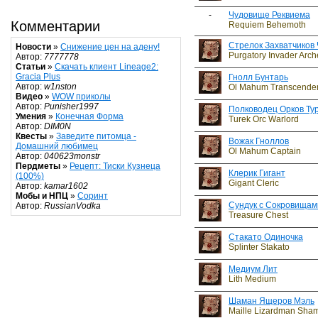
-
Чудовище Реквиема
Комментарии
Requiem Behemoth
Стрелок Захватчиков
Новости
»
Снижение цен на адену!
Purgatory Invader Arch
Автор:
7777778
Статьи
»
Скачать клиент Lineage2:
Gracia Plus
Гнолл Бунтарь
Автор:
w1nston
Ol Mahum Transcende
Видео
»
WOW приколы
Автор:
Punisher1997
Полководец Орков Ту
Умения
»
Конечная Форма
Turek Orc Warlord
Автор:
DIM0N
Квесты
»
Заведите питомца -
Вожак Гноллов
Домашний любимец
Ol Mahum Captain
Автор:
040623monstr
Пердметы
»
Рецепт: Тиски Кузнеца
Клерик Гигант
(100%)
Gigant Cleric
Автор:
kamar1602
Мобы и НПЦ
»
Соринт
Сундук с Сокровищам
Автор:
RussianVodka
Treasure Chest
Стакато Одиночка
Splinter Stakato
Медиум Лит
Lith Medium
Шаман Ящеров Мэль
Maille Lizardman Sha