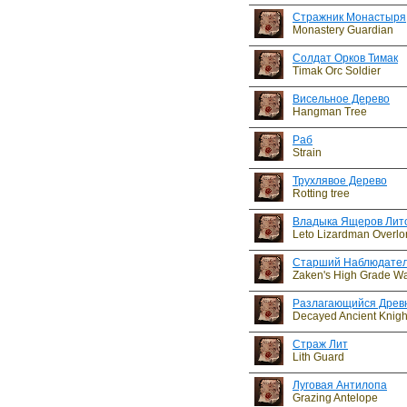
Стражник Монастыря
Monastery Guardian
Солдат Орков Тимак
Timak Orc Soldier
Висельное Дерево
Hangman Tree
Раб
Strain
Трухлявое Дерево
Rotting tree
Владыка Ящеров Лит
Leto Lizardman Overlo
Старший Наблюдател
Zaken's High Grade W
Разлагающийся Древ
Decayed Ancient Knigh
Страж Лит
Lith Guard
Луговая Антилопа
Grazing Antelope