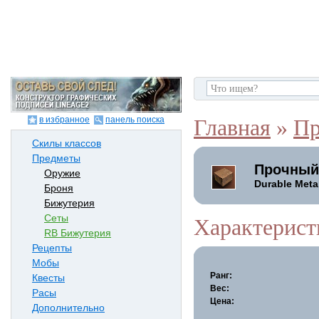
в избранное
панель поиска
Главная
»
Пр
Скилы классов
Предметы
Прочный
Оружие
Durable Metal
Броня
Бижутерия
Сеты
Характерист
RB Бижутерия
Рецепты
Мобы
Ранг:
Квесты
Вес:
Расы
Цена:
Дополнительно