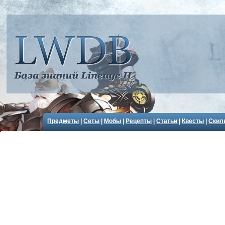
Предметы
|
Сеты
|
Мобы
|
Рецепты
|
Статьи
|
Квесты
|
Скил