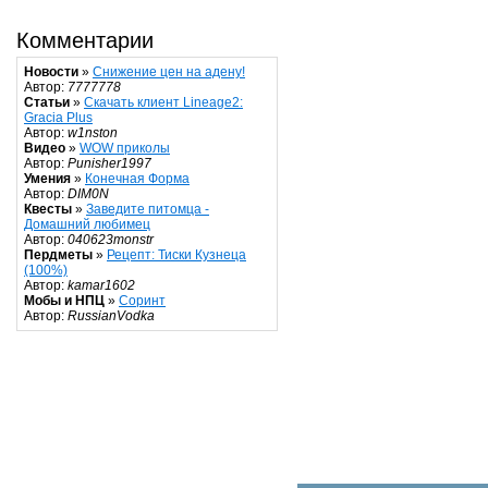
Комментарии
Новости
»
Снижение цен на адену!
Автор:
7777778
Статьи
»
Скачать клиент Lineage2:
Gracia Plus
Автор:
w1nston
Видео
»
WOW приколы
Автор:
Punisher1997
Умения
»
Конечная Форма
Автор:
DIM0N
Квесты
»
Заведите питомца -
Домашний любимец
Автор:
040623monstr
Пердметы
»
Рецепт: Тиски Кузнеца
(100%)
Автор:
kamar1602
Мобы и НПЦ
»
Соринт
Автор:
RussianVodka