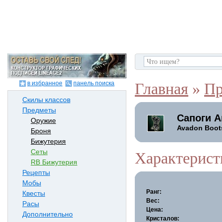
в избранное
панель поиска
Главная
»
Пр
Скилы классов
Предметы
Сапоги 
Оружие
Avadon Boot
Броня
Бижутерия
Сеты
Характерист
RB Бижутерия
Рецепты
Мобы
Ранг:
Квесты
Вес:
Расы
Цена:
Дополнительно
Кристалов: