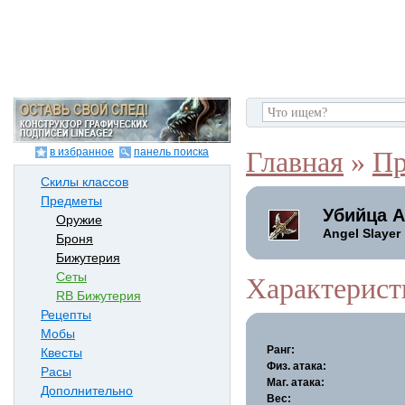
в избранное
панель поиска
Главная
»
Пр
Скилы классов
Предметы
Убийца А
Оружие
Angel Slayer
Броня
Бижутерия
Сеты
Характерист
RB Бижутерия
Рецепты
Мобы
Ранг:
Квесты
Физ. атака:
Расы
Маг. атака:
Дополнительно
Вес: