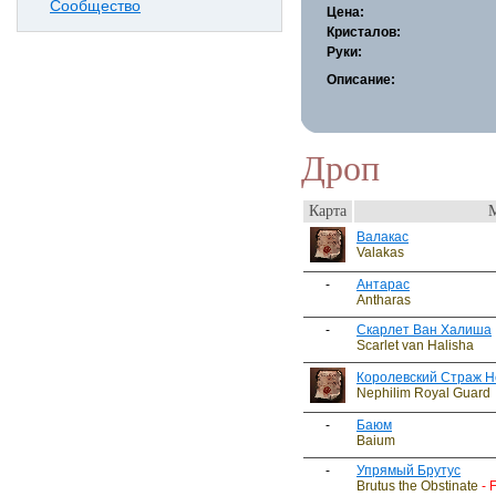
Сообщество
Цена:
Кристалов:
Руки:
Описание:
Дроп
Карта
Валакас
Valakas
-
Антарас
Antharas
-
Скарлет Ван Халиша
Scarlet van Halisha
Королевский Страж 
Nephilim Royal Guard
-
Баюм
Baium
-
Упрямый Брутус
Brutus the Obstinate
- 