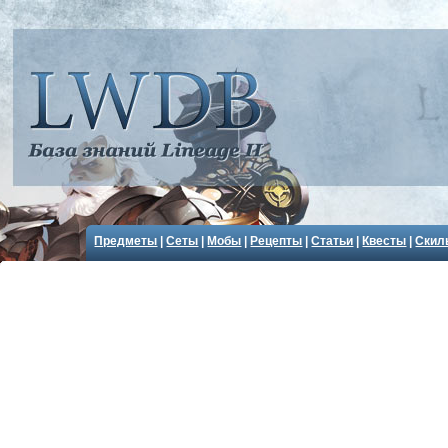
Предметы
|
Сеты
|
Мобы
|
Рецепты
|
Статьи
|
Квесты
|
Скил