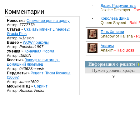
-
Джакс Разрушитель
Jax the Destroyer
- For
Комментарии
-
Королева Шиид
Новости
»
Снижение цен на адену!
Queen Shyeed
- Raid 
Автор:
7777778
Статьи
»
Скачать клиент Lineage2:
Тень Халиши
Gracia Plus
Shadow of Halisha
- Ru
Автор:
w1nston
Видео
»
WOW приколы
Анаким
Автор:
Punisher1997
Anakim
- Raid Boss
Умения
»
Конечная Форма
Автор:
DIM0N
Квесты
»
Заведите питомца -
Информация о рецепте [
Н
Домашний любимец
Автор:
040623monstr
Нужен уровень крафта
Пердметы
»
Рецепт: Тиски Кузнеца
9
(100%)
Автор:
kamar1602
Мобы и НПЦ
»
Соринт
Автор:
RussianVodka