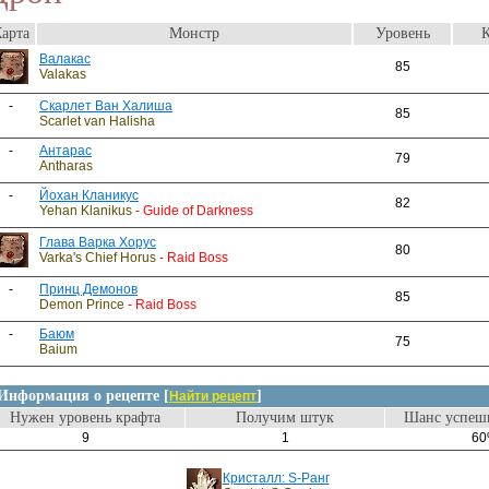
арта
Монстр
Уровень
К
Валакас
85
Valakas
-
Скарлет Ван Халиша
85
Scarlet van Halisha
-
Антарас
79
Antharas
-
Йохан Кланикус
82
Yehan Klanikus
- Guide of Darkness
Глава Варка Хорус
80
Varka's Chief Horus
- Raid Boss
-
Принц Демонов
85
Demon Prince
- Raid Boss
-
Баюм
75
Baium
Информация о рецепте [
]
Найти рецепт
Нужен уровень крафта
Получим штук
Шанс успешн
9
1
6
Кристалл: S-Ранг