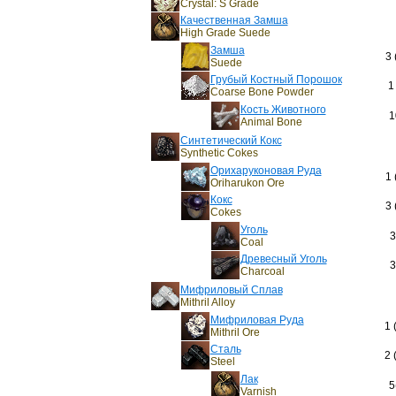
Crystal: S Grade
Качественная Замша
High Grade Suede
Замша
3 
Suede
Грубый Костный Порошок
1
Coarse Bone Powder
Кость Животного
1
Animal Bone
Синтетический Кокс
Synthetic Cokes
Орихаруконовая Руда
1 
Oriharukon Ore
Кокс
3 
Cokes
Уголь
3
Coal
Древесный Уголь
3
Charcoal
Мифриловый Сплав
Mithril Alloy
Мифриловая Руда
1 
Mithril Ore
Сталь
2 
Steel
Лак
5
Varnish