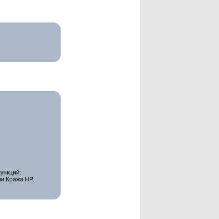
ункций:
ли Кража НР.