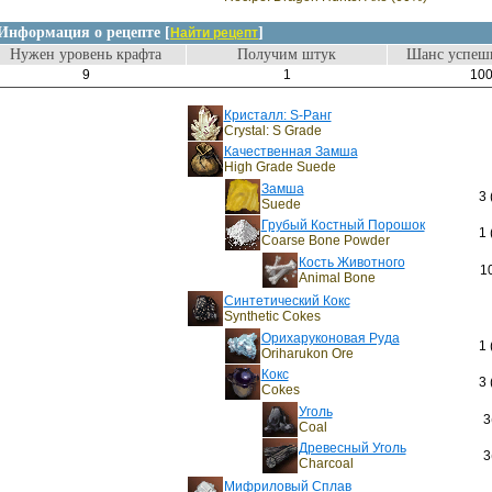
Информация о рецепте [
]
Найти рецепт
Нужен уровень крафта
Получим штук
Шанс успешн
9
1
10
Кристалл: S-Ранг
Crystal: S Grade
Качественная Замша
High Grade Suede
Замша
3 
Suede
Грубый Костный Порошок
1 
Coarse Bone Powder
Кость Животного
1
Animal Bone
Синтетический Кокс
Synthetic Cokes
Орихаруконовая Руда
1 
Oriharukon Ore
Кокс
3 
Cokes
Уголь
3
Coal
Древесный Уголь
3
Charcoal
Мифриловый Сплав