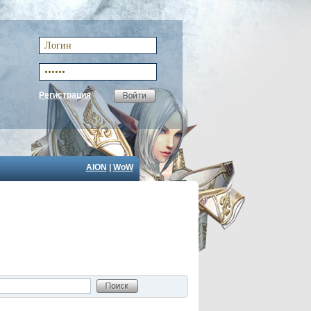
Регистрация
AION
|
WoW