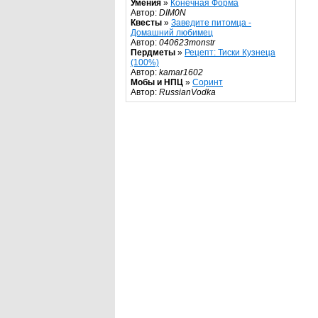
Умения
»
Конечная Форма
Автор:
DIM0N
Квесты
»
Заведите питомца -
Домашний любимец
Автор:
040623monstr
Пердметы
»
Рецепт: Тиски Кузнеца
(100%)
Автор:
kamar1602
Мобы и НПЦ
»
Соринт
Автор:
RussianVodka