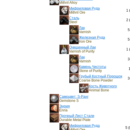
Mithril Alloy
Мифриловая Руда
1 
Mithril Ore
Сталь
2 
Steel
Лак
5
Varnish
Железная Руда
5
Iron Ore
Очищенный Лак
1 
Varnish of Purity
Лак
3
Varnish
Камень Чистоты
Stone of Purity
Грубый Костный Порошок
3
Coarse Bone Powder
Кость Животного
Animal Bone
Самоцвет: S-Ранг
Gemstone S
Энрия
Enria
Прочный Лист Стали
Durable Metal Plate
Мифриловая Руда
5 
Mithril Ore