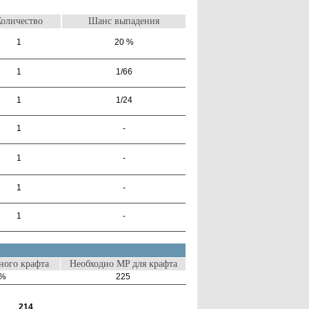
оличество
Шанс выпадения
1
20 %
1
1/66
1
1/24
1
-
1
-
1
-
1
-
ого крафта
Необходио MP для крафта
0%
225
214