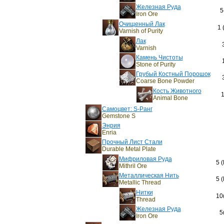
Железная Руда
5
Iron Ore
Очищенный Лак
1 
Varnish of Purity
Лак
Varnish
Камень Чистоты
Stone of Purity
Грубый Костный Порошок
Coarse Bone Powder
Кость Животного
1
Animal Bone
Самоцвет: S-Ранг
Gemstone S
Энрия
Enria
Прочный Лист Стали
Durable Metal Plate
Мифриловая Руда
5 
Mithril Ore
Металлическая Нить
5 
Metallic Thread
Нитки
10
Thread
Железная Руда
5
Iron Ore