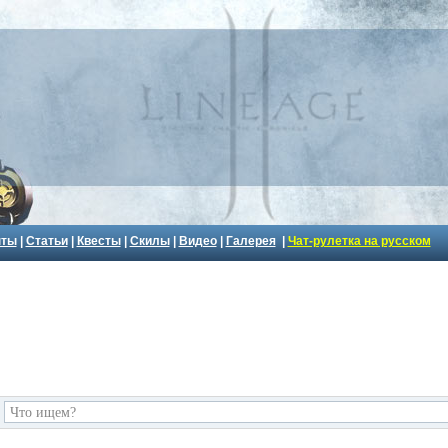
пты
|
Статьи
|
Квесты
|
Скилы
|
Видео
|
Галерея
|
Чат-рулетка на русском