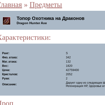
Главная
»
Предметы
Топор Охотника на Драконов
Dragon Hunter Axe
Характеристики:
Ранг:
S
Физ. атака:
342
Маг. атака:
132
Вес:
1820
Цена:
42759400
Кристалов:
2052
Руки:
2
Дарует одну из следующих ф
Описание:
Регенерация НР, Здоровье и
Дроп