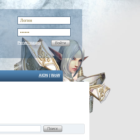
Регистрация
AION
|
WoW