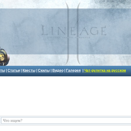
пты
|
Статьи
|
Квесты
|
Скилы
|
Видео
|
Галерея
|
Чат-рулетка на русском