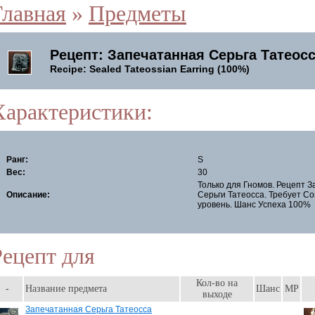
Главная
»
Предметы
Рецепт: Запечатанная Серьга Татеосс
Recipe: Sealed Tateossian Earring (100%)
Характеристики:
Ранг:
S
Вес:
30
Только для Гномов. Рецепт 
Описание:
Серьги Татеосса. Требует Со
уровень. Шанс Успеха 100%
Рецепт для
Кол-во на
-
Название предмета
Шанс
MP
выходе
Запечатанная Серьга Татеосса