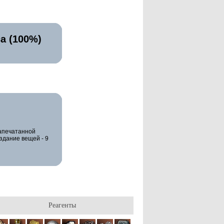
а (100%)
Запечатанной
здание вещей - 9
Реагенты