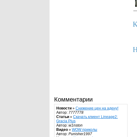
К
Н
Комментарии
Новости
»
Снижение цен на адену!
Автор:
7777778
Статьи
»
Скачать клиент Lineage2:
Gracia Plus
Автор:
w1nston
Видео
»
WOW приколы
Автор:
Punisher1997