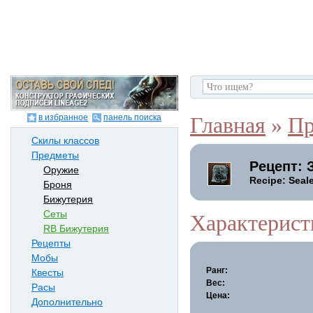
в избранное
панель поиска
Главная
»
Пр
Скилы классов
Предметы
Рецепт: 
Оружие
Recipe: Seal
Броня
Бижутерия
Сеты
Характерист
RB Бижутерия
Рецепты
Мобы
Ранг:
Квесты
Вес:
Расы
Цена:
Дополнительно