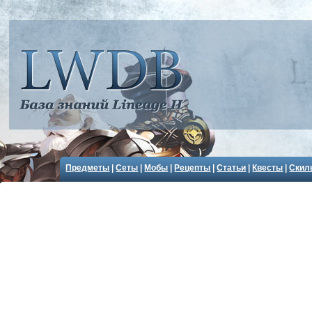
Предметы
|
Сеты
|
Мобы
|
Рецепты
|
Статьи
|
Квесты
|
Скил