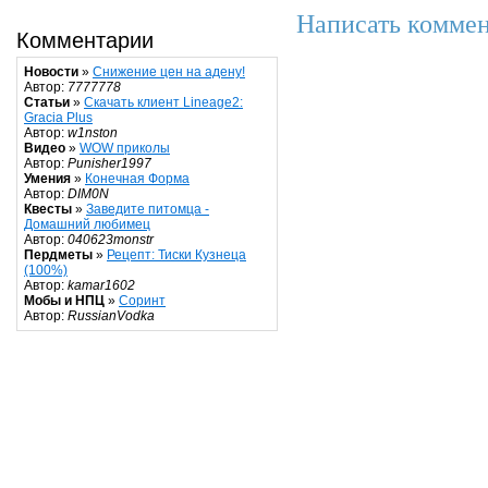
Написать коммен
Комментарии
Новости
»
Снижение цен на адену!
Автор:
7777778
Статьи
»
Скачать клиент Lineage2:
Gracia Plus
Автор:
w1nston
Видео
»
WOW приколы
Автор:
Punisher1997
Умения
»
Конечная Форма
Автор:
DIM0N
Квесты
»
Заведите питомца -
Домашний любимец
Автор:
040623monstr
Пердметы
»
Рецепт: Тиски Кузнеца
(100%)
Автор:
kamar1602
Мобы и НПЦ
»
Соринт
Автор:
RussianVodka